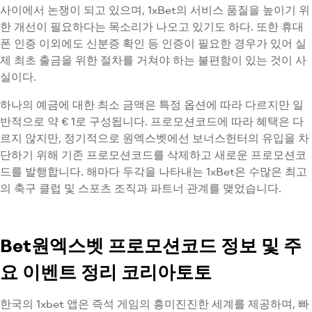
사이에서 논쟁이 되고 있으며, 1xBet의 서비스 품질을 높이기 위
한 개선이 필요하다는 목소리가 나오고 있기도 하다. 또한 휴대
폰 인증 이외에도 신분증 확인 등 인증이 필요한 경우가 있어 실
제 최초 출금을 위한 절차를 거쳐야 하는 불편함이 있는 것이 사
실이다.
하나의 예금에 대한 최소 금액은 특정 옵션에 따라 다르지만 일
반적으로 약 € 1로 구성됩니다. 프로모션코드에 따라 혜택은 다
르지 않지만, 정기적으로 원엑스벳에선 보너스헌터의 유입을 차
단하기 위해 기존 프로모션코드를 삭제하고 새로운 프로모션코
드를 발행합니다. 해마다 두각을 나타내는 1xBet은 수많은 최고
의 축구 클럽 및 스포츠 조직과 파트너 관계를 맺었습니다.
Bet원엑스벳 프로모션코드 정보 및 주
요 이벤트 정리 코리아토토
한국의 1xbet 앱은 즉석 게임의 흥미진진한 세계를 제공하며, 빠