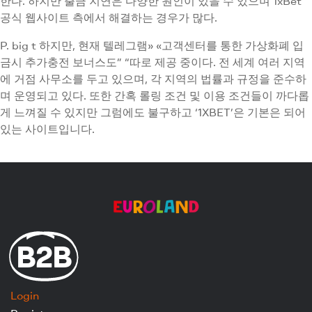
한다. 하지만 출금 지연은 다양한 원인이 있을 수 있으며 1xBet
공식 웹사이트 측에서 해결하는 경우가 많다.
P. big t 하지만, 현재 텔레그램» «고객센터를 통한 가상화폐 입
금시 추가충전 보너스도” “따로 제공 중이다. 전 세계 여러 지역
에 거점 사무소를 두고 있으며, 각 지역의 법률과 규정을 준수하
며 운영되고 있다. 또한 간혹 롤링 조건 및 이용 조건들이 까다롭
게 느껴질 수 있지만 그럼에도 불구하고 ‘1XBET’은 기본은 되어
있는 사이트입니다.
B2B
Login