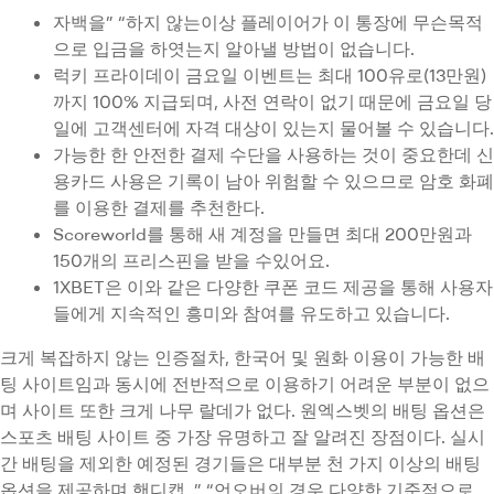
자백을” “하지 않는이상 플레이어가 이 통장에 무슨목적
으로 입금을 하엿는지 알아낼 방법이 없습니다.
럭키 프라이데이 금요일 이벤트는 최대 100유로(13만원)
까지 100% 지급되며, 사전 연락이 없기 때문에 금요일 당
일에 고객센터에 자격 대상이 있는지 물어볼 수 있습니다.
가능한 한 안전한 결제 수단을 사용하는 것이 중요한데 신
용카드 사용은 기록이 남아 위험할 수 있으므로 암호 화폐
를 이용한 결제를 추천한다.
Scoreworld를 통해 새 계정을 만들면 최대 200만원과
150개의 프리스핀을 받을 수있어요.
1XBET은 이와 같은 다양한 쿠폰 코드 제공을 통해 사용자
들에게 지속적인 흥미와 참여를 유도하고 있습니다.
크게 복잡하지 않는 인증절차, 한국어 및 원화 이용이 가능한 배
팅 사이트임과 동시에 전반적으로 이용하기 어려운 부분이 없으
며 사이트 또한 크게 나무 랄데가 없다. 원엑스벳의 배팅 옵션은
스포츠 배팅 사이트 중 가장 유명하고 잘 알려진 장점이다. 실시
간 배팅을 제외한 예정된 경기들은 대부분 천 가지 이상의 배팅
옵션을 제공하며 핸디캡, ” “언오버의 경우 다양한 기준점으로