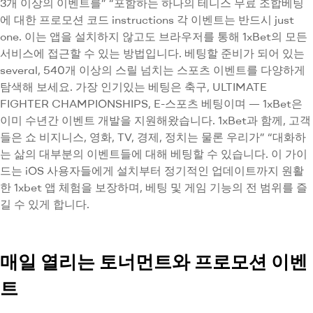
3개 이상의 이벤트를” “포함하는 하나의 테니스 무료 조합베팅
에 대한 프로모션 코드 instructions 각 이벤트는 반드시 just
one. 이는 앱을 설치하지 않고도 브라우저를 통해 1xBet의 모든
서비스에 접근할 수 있는 방법입니다. 베팅할 준비가 되어 있는
several, 540개 이상의 스릴 넘치는 스포츠 이벤트를 다양하게
탐색해 보세요. 가장 인기있는 베팅은 축구, ULTIMATE
FIGHTER CHAMPIONSHIPS, E-스포츠 베팅이며 — 1xBet은
이미 수년간 이벤트 개발을 지원해왔습니다. 1xBet과 함께, 고객
들은 쇼 비지니스, 영화, TV, 경제, 정치는 물론 우리가” “대화하
는 삶의 대부분의 이벤트들에 대해 베팅할 수 있습니다. 이 가이
드는 iOS 사용자들에게 설치부터 정기적인 업데이트까지 원활
한 1xbet 앱 체험을 보장하며, 베팅 및 게임 기능의 전 범위를 즐
길 수 있게 합니다.
매일 열리는 토너먼트와 프로모션 이벤
트