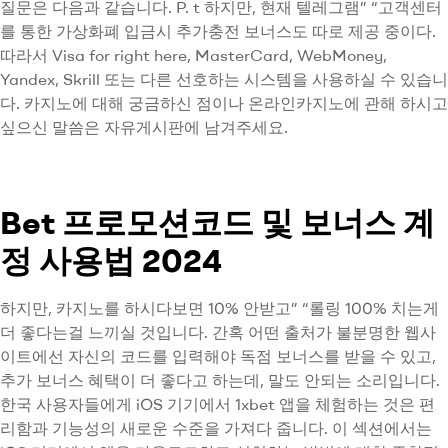
질문은 다음과 같습니다. P. t 하지만, 현재 텔레그램” “고객센터
를 통한 가상화폐 입금시 추가충전 보너스도 따로 제공 중이다.
따라서 Visa for right here, MasterCard, WebMoney,
Yandex, Skrill 또는 다른 선호하는 시스템을 사용하실 수 있습니
다. 카지노에 대해 궁금하신 점이나 온라인카지노에 관해 하시고
싶으신 말씀은 자유게시판에 남겨주세요.
Bet 프로모션코드 및 보너스 계
정 사용법 2024
하지만, 카지노를 하시다보면 10% 안받고” “롤링 100% 치는게
더 좋다는걸 느끼실 것입니다. 간혹 어떤 출처가 불분명한 웹사
이트에선 자신의 코드를 입력해야 독점 보너스를 받을 수 있고,
추가 보너스 혜택이 더 좋다고 하는데, 말도 안되는 소리입니다.
한국 사용자들에게 iOS 기기에서 1xbet 앱을 체험하는 것은 편
리함과 기능성의 새로운 수준을 가져다 줍니다. 이 섹션에서는