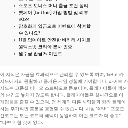
스포츠 보너스 머니 출금 조건 정리
벳페어 [betfair] 가입 방법 및 리뷰
2024
암호화폐 입금으로 이벤트에 참여할
수 있나요?
11월 업데이트 안전한 바카라 사이트
원엑스벳 코리아 본사 인증
월수금 입금2x 이벤트
이 지식은 자금을 효과적으로 관리할 수 있도록 하여, 1xBet 카
지노에서의 원활하고 즐거운 게임 경험에 기여합니다. 라이브 카
지노는 고품질 비디오 스트림으로 돋보이며, 플레이어들이 액션
의 순간도 놓치지 않도록 합니다. 플레이어들은 실시간으로 이
게임들을 즐길 수 있으며, 전 세계의 다른 사람들과 함께 플레이
하는 추가적인 흥분을 경험할 수 있습니다. 사실 1XBET 프로모
션코드는 모든 코드의 혜택이 동일하며 어떤 코드가 더 좋고”
“나쁘고 할 것이 없다.