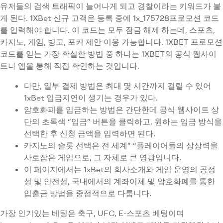
유저들의 검색 트래픽이 늘어나게 되고 경찰이라는 키워드가 붙
게 된다. 1XBet 신규 고객은 등록 중에 1x_175728프로모션 코드
를 입력해야 합니다. 이 코드는 모두 잠금 해제 하는데, 스포츠,
카지노, 게임, 빙고, 포커 제안 이용 가능합니다. 1XBET 프로모션
코드를 얻는 가장 확실한 방법 중 하나는 1XBET의 공식 웹사이
트나 앱을 통해 직접 확인하는 것입니다.
다만, 일부 결제 방법은 최대 몇 시간까지 걸릴 수 있어
1xBet 입금지연이 생기는 경우가 있다.
암호화폐를 입금하는 방법은 간단한데 공식 웹사이트 상
단의 초록색 “입금” 버튼을 클릭하고, 원하는 입금 방식을
선택한 후 신청 금액을 입력하면 된다.
카지노의 슬롯 선택은 전 세계” “플레이어들의 상상력을
사로잡은 게임으로, 그 자체로 큰 영광입니다.
이 페이지에서는 1xBet의 회사소개와 게임 운영의 공정
성 및 안전성, 국내에서의 계좌이체 및 암호화폐를 통한
입출금 방법을 중점적으로 다룹니다.
가장 인기있는 베팅은 축구, UFC, E-스포츠 베팅이며