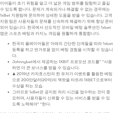
이어들이 초기 위험을 덜고 더 넓은 게임 범위를 탐험하고 즐길
수 있도록 합니다. 문제가 계속되거나 해결할 수 없는 경우에는
1xBet 지원팀에 문의하여 상세한 도움을 받을 수 있습니다. 고객
지원 팀은 사용자들의 문제를 신속하게 해결하기 위해 항상 준비
되어 있습니다. 한국에서 선도적인 모바일 베팅 솔루션인 1xbet
앱은 스포츠 베팅과 카지노 게임을 원활하게 통합합니다.
한국의 플레이어들은 아래의 간단한 단계들을 따라 1xbet
등록을 하고 번거로움 없이 베팅 경험을 시작할 수 있습니
다.
Johnnybet에서 제공하는 1XBIT 프로모션 코드를” “사용
하면 더 큰 보너스를 받을 수 있습니다.
▲ 2019년 카자흐스탄의 한 유저가 이벤트를 활용한 베팅
으로 200만달러(20억)의 잭팟을 터트려 1XBET으로부터
수상을 하는 모습.
그러므로 1xBet은 공지된 처리 시간을 엄수하는 것이 중
요하며, 사용자들이 신뢰할 수 있는 서비스를 받을 수 있
도록 노력해야” “한다.