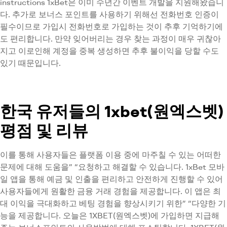
instructions 1xBet은 이미 수년간 이벤트 개발을 지원해왔습니
다. 추가로 보너스 포인트를 사용하기 위해선 전화번호 인증이
필수이므로 가입시 전화번호로 가입하는 것이 추후 기억하기에
도 편리합니다. 만약 잊어버리는 경우 찾는 과정이 매우 귀찮아
지고 이로인해 계정을 중복 생성하면 추후 불이익을 당할 수도
있기 때문입니다.
한국 유저들의 1xbet(원엑스벳)
평점 및 리뷰
이를 통해 사용자들은 플랫폼 이용 중에 마주칠 수 있는 어떠한
문제에 대해 도움을” “요청하고 해결할 수 있습니다. 1xBet 모바
일 앱을 통해 예금 및 인출을 편리하고 안전하게 진행할 수 있어
사용자들에게 원활한 금융 거래 경험을 제공합니다. 이 앱은 최
대 이익을 극대화하고 베팅 경험을 향상시키기 위한” “다양한 기
능을 제공합니다. 오늘은 1XBET(원엑스벳)에 가입하면 지급해