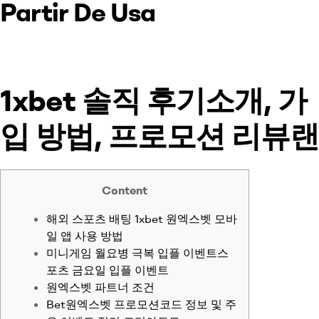
Partir De Usa
1xbet 솔직 후기소개, 가
입 방법, 프로모션 리뷰랜
Content
해외 스포츠 배팅 1xbet 원엑스벳 모바
일 앱 사용 방법
미니게임 월요병 극복 입플 이벤트스
포츠 금요일 입플 이벤트
원엑스벳 파트너 조건
Bet원엑스벳 프로모션코드 정보 및 주