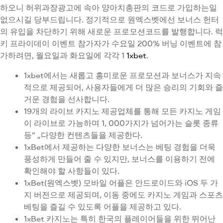
하오니 허위과장광고에 속아 양아치총판의 코드로 가입하는일
없으시길 당부드립니다. 정기적으로 원엑스벳에선 보너스 헌터
의 유입을 차단하기 위해 새로운 프로모션코드를 발행합니다. 럭
키 프라이데이 이벤트 참가자가 수요일 200% 버닝 이벤트에 참
가하려면, 월요일과 화요일에 각각 1
1xbet
.
1xbet에서는 새롭고 흥미로운 프로모션과 보너스가 지속
적으로 제공되어, 사용자들에게 더 많은 승리의 기회와 즐
거운 경험을 선사합니다.
19개의 라이브 카지노 제공업체를 통해 모든 카지노 게임
이 라이브로 가능하며 1, 000가지가 넘어가는 슬롯 종류
등” „다양한 컨텐츠들을 제공한다.
1xBet에서 제공하는 다양한 보너스는 베팅 경험을 더욱
풍성하게 만들어 줄 수 있지만, 보너스를 이용하기 전에
확인해야 할 사항들이 있다.
1xBet(원엑스벳) 모바일 어플은 안드로이드와 iOS 두 가
지 버전으로 제공되며, 이동 중에도 카지노 게임과 스포츠
베팅을 즐길 수 있도록 어플을 제공하고 있다.
1xBet 카지노는 특히 한국의 플레이어들을 위한 뛰어난