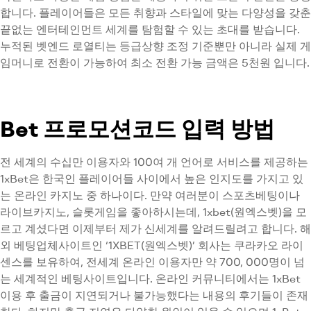
합니다. 플레이어들은 모든 취향과 스타일에 맞는 다양성을 갖춘
끝없는 엔터테인먼트 세계를 탐험할 수 있는 초대를 받습니다.
누적된 벳엔드 로열티는 등급상향 조정 기준뿐만 아니라 실제 게
임머니로 전환이 가능하여 최소 전환 가능 금액은 5천원 입니다.
Bet 프로모션코드 입력 방법
전 세계의 수십만 이용자와 100여 개 언어로 서비스를 제공하는
1xBet은 한국인 플레이어들 사이에서 높은 인지도를 가지고 있
는 온라인 카지노 중 하나이다. 만약 여러분이 스포츠베팅이나
라이브카지노, 슬롯게임을 좋아하시는데, 1xbet(원엑스벳)을 모
르고 계셨다면 이제부터 제가 신세계를 알려드릴려고 합니다. 해
외 베팅업체사이트인 ‘1XBET(원엑스벳)’ 회사는 쿠라카오 라이
센스를 보유하여, 전세계 온라인 이용자만 약 700, 000명이 넘
는 세계적인 베팅사이트입니다. 온라인 커뮤니티에서는 1xBet
이용 후 출금이 지연되거나 불가능했다는 내용의 후기들이 존재