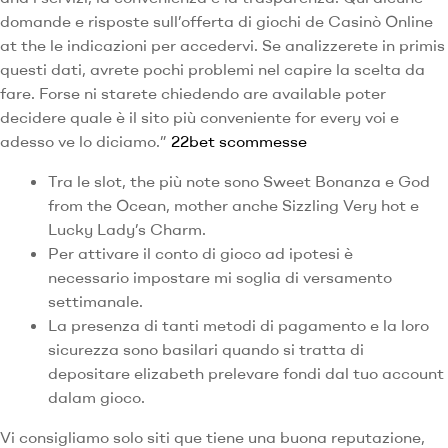
domande e risposte sull’offerta di giochi de Casinò Online
at the le indicazioni per accedervi. Se analizzerete in primis
questi dati, avrete pochi problemi nel capire la scelta da
fare. Forse ni starete chiedendo are available poter
decidere quale è il sito più conveniente for every voi e
adesso ve lo diciamo.”
22bet scommesse
Tra le slot, the più note sono Sweet Bonanza e God
from the Ocean, mother anche Sizzling Very hot e
Lucky Lady’s Charm.
Per attivare il conto di gioco ad ipotesi è
necessario impostare mi soglia di versamento
settimanale.
La presenza di tanti metodi di pagamento e la loro
sicurezza sono basilari quando si tratta di
depositare elizabeth prelevare fondi dal tuo account
dalam gioco.
Vi consigliamo solo siti que tiene una buona reputazione,