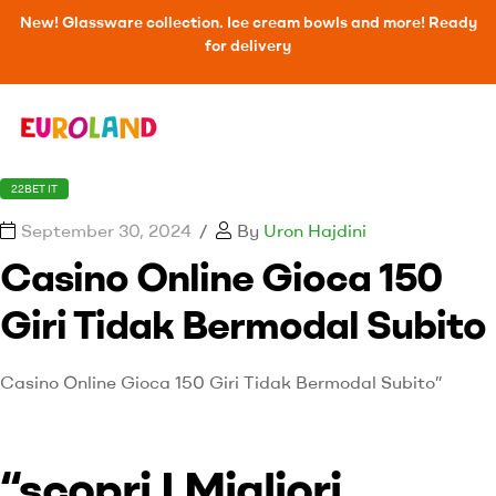
New! Glassware collection. Ice cream bowls and more! Ready
for delivery
22BET IT
September 30, 2024
By
Uron Hajdini
Casino Online Gioca 150
Giri Tidak Bermodal Subito
Casino Online Gioca 150 Giri Tidak Bermodal Subito”
“scopri I Migliori