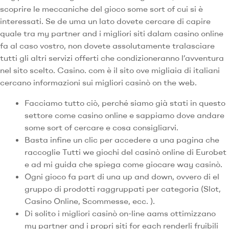
scoprire le meccaniche del gioco some sort of cui si è
interessati. Se de uma un lato dovete cercare di capire
quale tra my partner and i migliori siti dalam casino online
fa al caso vostro, non dovete assolutamente tralasciare
tutti gli altri servizi offerti che condizioneranno l’avventura
nel sito scelto. Casino. com è il sito ove migliaia di italiani
cercano informazioni sui migliori casinò on the web.
Facciamo tutto ciò, perché siamo già stati in questo
settore come casino online e sappiamo dove andare
some sort of cercare e cosa consigliarvi.
Basta infine un clic per accedere a una pagina che
raccoglie Tutti we giochi del casinò online di Eurobet
e ad mi guida che spiega come giocare way casinò.
Ogni gioco fa part di una up and down, ovvero di el
gruppo di prodotti raggruppati per categoria (Slot,
Casino Online, Scommesse, ecc. ).
Di solito i migliori casinò on-line aams ottimizzano
my partner and i propri siti for each renderli fruibili