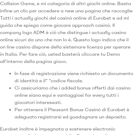
Collision Game, e mi categoria di altri giochi online. Basta
infine un clic per accedere a new una pagina che raccoglie
Tutti i actually giochi del casinò online di Eurobet e ad mi
guida che spiega come giocare approach casinò. Il
company logo ADM è ciò che distingue i actually casino
online sicuri da uno che non lo è. Questo logo indica che il
on line casino dispone della sistemare licenza per operare
in Italia. Per fare ciò, usted basterà cliccare tu Demo
all’interno della pagina gioco.
In fase di registrazione viene richiesto un documento
di identità e il” “codice fiscale.
Ci assicuriamo che i added bonus offerti dai casino
online siano equi e vantaggiosi for every tutti i
giocatori interessati.
Per ottenere il Pleasant Bonus Casinò di Eurobet è
adeguato registrarsi ed guadagnare un deposito.
Eurobet inoltre è impegnata a sostenere electronic