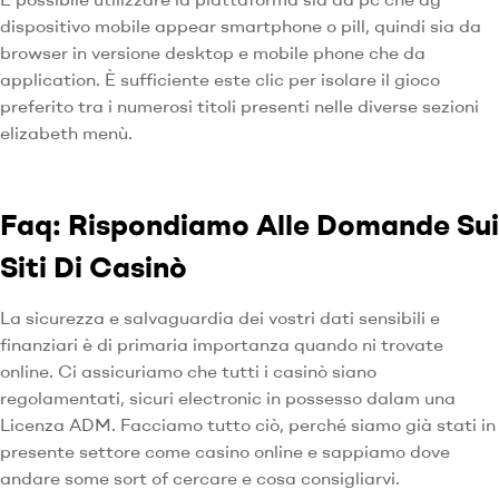
dispositivo mobile appear smartphone o pill, quindi sia da
browser in versione desktop e mobile phone che da
application. È sufficiente este clic per isolare il gioco
preferito tra i numerosi titoli presenti nelle diverse sezioni
elizabeth menù.
Faq: Rispondiamo Alle Domande Sui
Siti Di Casinò
La sicurezza e salvaguardia dei vostri dati sensibili e
finanziari è di primaria importanza quando ni trovate
online. Ci assicuriamo che tutti i casinò siano
regolamentati, sicuri electronic in possesso dalam una
Licenza ADM. Facciamo tutto ciò, perché siamo già stati in
presente settore come casino online e sappiamo dove
andare some sort of cercare e cosa consigliarvi.