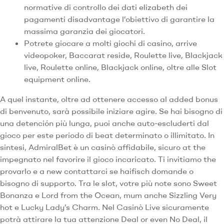
normative di controllo dei dati elizabeth dei
pagamenti disadvantage l’obiettivo di garantire la
massima garanzia dei giocatori.
Potrete giocare a molti giochi di casino, arrive
videopoker, Baccarat reside, Roulette live, Blackjack
live, Roulette online, Blackjack online, oltre alle Slot
equipment online.
A quel instante, oltre ad ottenere accesso al added bonus
di benvenuto, sarà possibile iniziare agire. Se hai bisogno di
una detención più lunga, puoi anche auto-escluderti dal
gioco per este periodo di beat determinato o illimitato. In
sintesi, AdmiralBet è un casinò affidabile, sicuro at the
impegnato nel favorire il gioco incaricato. Ti invitiamo the
provarlo e a new contattarci se haifisch domande o
bisogno di supporto. Tra le slot, votre più note sono Sweet
Bonanza e Lord from the Ocean, mum anche Sizzling Very
hot e Lucky Lady’s Charm. Nel Casinò Live sicuramente
potrà attirare la tua attenzione Deal or even No Deal, il