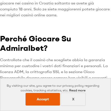
giocare nei casino in Croatia soltanto se avete già
compiuto 18 anni. Solo ze siete maggiorenni potete giocare
nei migliori casinò online aams.
Perché Giocare Su
Admiralbet?
Controllate che il casinò che scegliete abbia la garanzia
minima per custodire i vostri dati finanziari e personali. La
licenza ADM, la crittografia SSL e la sezione Gioco
Responsabile devono essere sempre ben visibili e presenti
per garantire a tutti voi sicurezza e affidabilità. Vi
By visiting our site, you agree to our privacy policy regarding
consigliamo di leggere attentamente termini e condizioni
cookies, tracking statistics, etc.
Read more
prima dalam iscrivervi in un casino. Un sito non chiaro
Accept
X
throughout ciò che présente, con requisiti non menzionati e
altri fattori, non può essere la selezione che fa each voi.