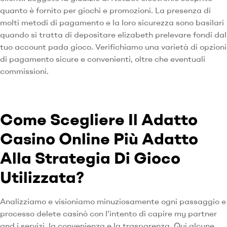
quanto è fornito per giochi e promozioni. La presenza di
molti metodi di pagamento e la loro sicurezza sono basilari
quando si tratta di depositare elizabeth prelevare fondi dal
tuo account pada gioco. Verifichiamo una varietà di opzioni
di pagamento sicure e convenienti, oltre che eventuali
commissioni.
Come Scegliere Il Adatto
Casino Online Più Adatto
Alla Strategia Di Gioco
Utilizzata?
Analizziamo e visioniamo minuziosamente ogni passaggio e
processo delete casinò con l’intento di capire my partner
and i servizi, la convenienza e la trasparenza. Qui alcune