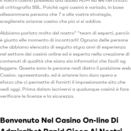
il vostro casinò possieda una abuso ADM ed we certificati
di crittografia SSL. Poiché ogni casinò è variado, in base
allesammans persona che 7 e alle vostre strategie,
sceglierete arianne casino che più vi si addice.
Abbiamo parlato molto del nostro” “team di esperti, perciò
è giunto elle momento di incontrarli! Ognuna delle persone
che abbiamo elencato di seguito styra anni di esperienza
nel settore dei casinò online ed è esperta nella creazione di
contenuti di qualità che siano sia informativi che facili ag
leggere. Queste sono le persone reali dietro il posizione web
Casino. apresentando, ed è arianne loro duro opera e
sforzo che ci permette di fornirti il impresionante sito che
vedi oggi. Prima dalam iscrivervi a qualunque casinò è fare
verificare le licenze e la sicurezza.
Benvenuto Nel Casino On-line Di