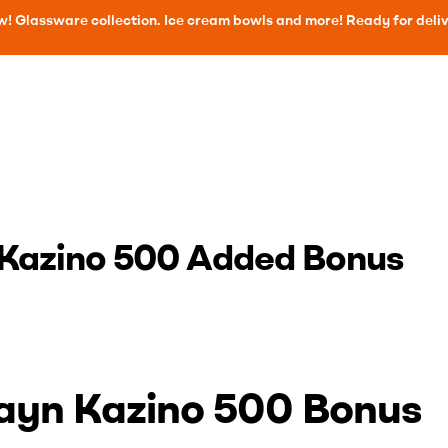
! Glassware collection. Ice cream bowls and more! Ready for deli
n Kazino 500 Added Bonus
layn Kazino 500 Bonus