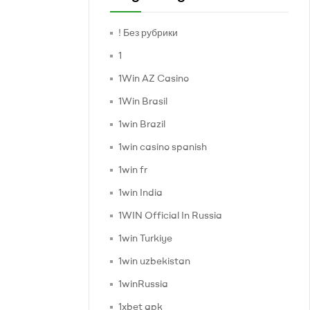
! Без рубрики
1
1Win AZ Casino
1Win Brasil
1win Brazil
1win casino spanish
1win fr
1win India
1WIN Official In Russia
1win Turkiye
1win uzbekistan
1winRussia
1xbet apk