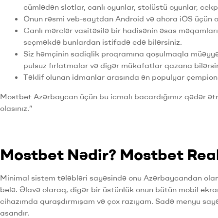
cümlədən slotlar, canlı oyunlar, stolüstü oyunlar, cekp
Onun rəsmi veb-saytdan Android və ahora iOS üçün olan
Canlı mərclər vasitəsilə bir hadisənin əsas məqamları
seçməkdə bunlardan istifadə edə bilərsiniz.
Siz həmçinin sadiqlik proqramına qoşulmaqla müəyyən 
pulsuz fırlatmalar və digər mükafatlar qazana bilərsin
Təklif olunan idmanlar arasında ən populyar çempiona
Mostbet Azərbaycan üçün bu icmalı bacardığımız qədər ətr
olasınız.”
Mostbet Nədir? Mostbet Real
Minimal sistem tələbləri sayəsində onu Azərbaycandan olan h
belə. Əlavə olaraq, digər bir üstünlük onun bütün mobil ekra
cihazımda quraşdırmışam və çox razıyam. Sadə menyu sayəs
asandır.