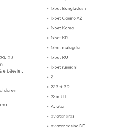
1xbet Bangladesh
1xbet Casino AZ
1xbet Korea
1xbet KR
1xbet malaysia
raq, bu
1xbet RU
an
1xbet russian1
ə bilərlər.
2
22Bet BD
ud da en
22bet IT
orma
Aviator
aviator brazil
aviator casino DE