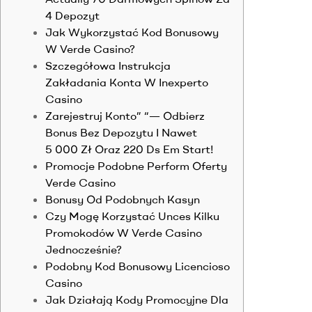
4 Depozyt
Jak Wykorzystać Kod Bonusowy
W Verde Casino?
Szczegółowa Instrukcja
Zakładania Konta W Inexperto
Casino
Zarejestruj Konto” “— Odbierz
Bonus Bez Depozytu I Nawet
5 000 Zł Oraz 220 Ds Em Start!
Promocje Podobne Perform Oferty
Verde Casino
Bonusy Od Podobnych Kasyn
Czy Mogę Korzystać Unces Kilku
Promokodów W Verde Casino
Jednocześnie?
Podobny Kod Bonusowy Licencioso
Casino
Jak Działają Kody Promocyjne Dla