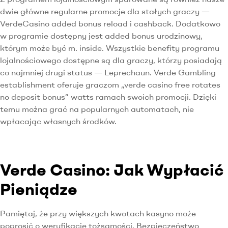
dwie główne regularne promocje dla stałych graczy —
VerdeCasino added bonus reload i cashback. Dodatkowo
w programie dostępny jest added bonus urodzinowy,
którym może być m. inside. Wszystkie benefity programu
lojalnościowego dostępne są dla graczy, którzy posiadają
co najmniej drugi status — Leprechaun. Verde Gambling
establishment oferuje graczom „verde casino free rotates
no deposit bonus” watts ramach swoich promocji. Dzięki
temu można grać na popularnych automatach, nie
wpłacając własnych środków.
Verde Casino: Jak Wypłacić
Pieniądze
Pamiętaj, że przy większych kwotach kasyno może
poprosić o weryfikację tożsamości. Bezpieczeństwo