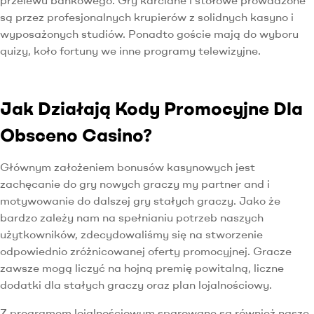
przelewu bankowego. Gry karciane i stołowe prowadzone
są przez profesjonalnych krupierów z solidnych kasyno i
wyposażonych studiów. Ponadto goście mają do wyboru
quizy, koło fortuny we inne programy telewizyjne.
Jak Działają Kody Promocyjne Dla
Obsceno Casino?
Głównym założeniem bonusów kasynowych jest
zachęcanie do gry nowych graczy my partner and i
motywowanie do dalszej gry stałych graczy. Jako że
bardzo zależy nam na spełnianiu potrzeb naszych
użytkowników, zdecydowaliśmy się na stworzenie
odpowiednio zróżnicowanej oferty promocyjnej. Gracze
zawsze mogą liczyć na hojną premię powitalną, liczne
dodatki dla stałych graczy oraz plan lojalnościowy.
Z programem lojalnościowym sparowane są również nasze