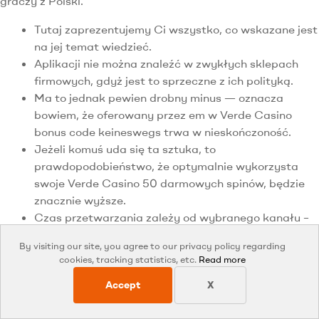
graczy z Polski.
Tutaj zaprezentujemy Ci wszystko, co wskazane jest
na jej temat wiedzieć.
Aplikacji nie można znaleźć w zwykłych sklepach
firmowych, gdyż jest to sprzeczne z ich polityką.
Ma to jednak pewien drobny minus — oznacza
bowiem, że oferowany przez em w Verde Casino
bonus code keineswegs trwa w nieskończoność.
Jeżeli komuś uda się ta sztuka, to
prawdopodobieństwo, że optymalnie wykorzysta
swoje Verde Casino 50 darmowych spinów, będzie
znacznie wyższe.
Czas przetwarzania zależy od wybranego kanału –
portfele elektroniczne zazwyczaj obsługują wypłaty
By visiting our site, you agree to our privacy policy regarding
t ciągu kilku godzin, natomiast przelewy na karty
cookies, tracking statistics, etc.
Read more
kredytowe mogą trwać do 5″ “dni roboczych.
Accept
X
Promocja umożliwia grę na prawdziwe pieniądze, co
pozwala mhh pełne zapoznanie się z ofertą kasyna i jego