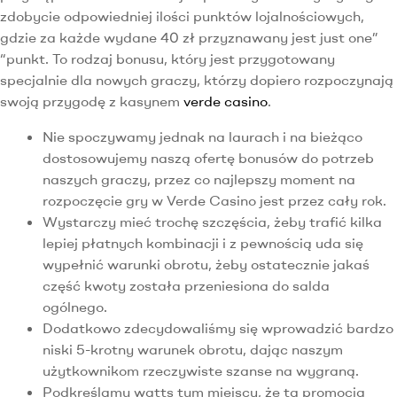
zdobycie odpowiedniej ilości punktów lojalnościowych,
gdzie za każde wydane 40 zł przyznawany jest just one”
“punkt. To rodzaj bonusu, który jest przygotowany
specjalnie dla nowych graczy, którzy dopiero rozpoczynają
swoją przygodę z kasynem
verde casino
.
Nie spoczywamy jednak na laurach i na bieżąco
dostosowujemy naszą ofertę bonusów do potrzeb
naszych graczy, przez co najlepszy moment na
rozpoczęcie gry w Verde Casino jest przez cały rok.
Wystarczy mieć trochę szczęścia, żeby trafić kilka
lepiej płatnych kombinacji i z pewnością uda się
wypełnić warunki obrotu, żeby ostatecznie jakaś
część kwoty została przeniesiona do salda
ogólnego.
Dodatkowo zdecydowaliśmy się wprowadzić bardzo
niski 5-krotny warunek obrotu, dając naszym
użytkownikom rzeczywiste szanse na wygraną.
Podkreślamy watts tym miejscu, że ta promocja