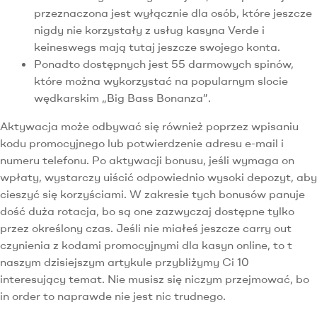
przeznaczona jest wyłącznie dla osób, które jeszcze
nigdy nie korzystały z usług kasyna Verde i
keineswegs mają tutaj jeszcze swojego konta.
Ponadto dostępnych jest 55 darmowych spinów,
które można wykorzystać na popularnym slocie
wędkarskim „Big Bass Bonanza”.
Aktywacja może odbywać się również poprzez wpisaniu
kodu promocyjnego lub potwierdzenie adresu e-mail i
numeru telefonu. Po aktywacji bonusu, jeśli wymaga on
wpłaty, wystarczy uiścić odpowiednio wysoki depozyt, aby
cieszyć się korzyściami. W zakresie tych bonusów panuje
dość duża rotacja, bo są one zazwyczaj dostępne tylko
przez określony czas. Jeśli nie miałeś jeszcze carry out
czynienia z kodami promocyjnymi dla kasyn online, to t
naszym dzisiejszym artykule przybliżymy Ci 10
interesujący temat. Nie musisz się niczym przejmować, bo
in order to naprawde nie jest nic trudnego.