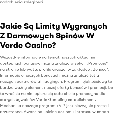
nadrobienia zaległości.
Jakie Są Limity Wygranych
Z Darmowych Spinów W
Verde Casino?
Wszystkie informacje na temat naszych aktualnie
dostępnych bonusów można znaleźć w sekcji „Promocje”
na stronie lub watts profilu gracza, w zakładce „Bonusy”.
Informacje o naszych bonusach można znaleźć też u
naszych partnerów afiliacyjnych. Program lojalnościowy to
bardzo ważny element naszej oferty bonusów i promocji, bo
to właśnie na nim opiera się cała chollo promocyjna dla
stałych bywalców Verde Gambling establishment.
Mechanika naszego programu VIP jest niezwykle prosta i
przystępna. Awans na kolejne poziomy i statusy wymaga