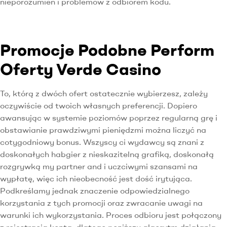
nieporozumień i problemów z odbiorem kodu.
Promocje Podobne Perform
Oferty Verde Casino
To, którą z dwóch ofert ostatecznie wybierzesz, zależy
oczywiście od twoich własnych preferencji. Dopiero
awansując w systemie poziomów poprzez regularną grę i
obstawianie prawdziwymi pieniędzmi można liczyć na
cotygodniowy bonus. Wszyscy ci wydawcy są znani z
doskonałych habgier z nieskazitelną grafiką, doskonałą
rozgrywką my partner and i uczciwymi szansami na
wypłatę, więc ich nieobecność jest dość irytująca.
Podkreślamy jednak znaczenie odpowiedzialnego
korzystania z tych promocji oraz zwracanie uwagi na
warunki ich wykorzystania. Proces odbioru jest połączony
z rejestracją konta, dlatego poniższy algorytm działania