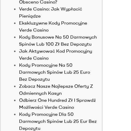
Obsceno Casino?
Verde Casino: Jak Wypłacić
Pieniądze
Ekskluzywne Kody Promocyjne
Verde Casino
Kody Bonusowe Na 50 Darmowych
Spinów Lub 100 Zł Bez Depozytu
Jak Aktywować Kod Promocyjny
Verde Casino
Kody Promocyjne Na 50
Darmowych Spinów Lub 25 Euro
Bez Depozytu
Zobacz Nasze Najlepsze Oferty Z
Odmiennych Kasyn
Odbierz One Hundred Zł I Sprawdź
Możliwości Verde Casino
Kody Promocyjne Dla 50
Darmowych Spinów Lub 25 Eur Bez
Depozytu