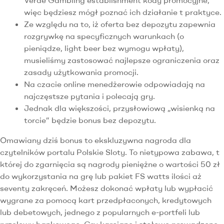
Verde Gambling establishment kody promocyjne,
więc będziesz mógł poznać ich działanie t praktyce.
Ze względu na to, iż oferta bez depozytu zapewnia
rozgrywkę na specyficznych warunkach (o
pieniądze, light beer bez wymogu wpłaty),
musieliśmy zastosować najlepsze ograniczenia oraz
zasady użytkowania promocji.
Na czacie online menedżerowie odpowiadają na
najczęstsze pytania i polecają gry.
Jednak dla większości, przysłowiową „wisienką na
torcie” będzie bonus bez depozytu.
Omawiany dziś bonus to ekskluzywna nagroda dla
czytelników portalu Polskie Sloty. To nietypowa zabawa, t
której do zgarnięcia są nagrody pieniężne o wartości 50 zł
do wykorzystania na grę lub pakiet FS watts ilości aż
seventy zakręceń. Możesz dokonać wpłaty lub wypłacić
wygrane za pomocą kart przedpłaconych, kredytowych
lub debetowych, jednego z popularnych e-portfeli lub