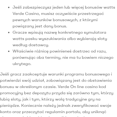
Jeśli zabezpieczysz jeden lub więcej bonusów watts
Verde Casino, musisz oczywiście przestrzegać
pewnych warunków bonusowych, z którymi
powiązany jest dany bonus.
Gracze wpisują nazwę konkretnego symulatora
watts pasku wyszukiwania albo wybierają sloty
według dostawcy.
Właściwie różnicę powinieneś dostrzec od razu,
porównując oba terminy, nie ma tu bowiem niczego
ukrytego.
Jeśli gracz zaakceptuje warunki programu bonusowego i
potwierdzi swój udział, zobowiązany jest do obstawienia
bonusu w określonym czasie. Verde On line casino kod
promocyjny bez depozytu przyda się zarówno tym, którzy
lubią sloty, jak i tym, którzy wolą tradycyjne gry na
pieniądze. Koniecznie należy jednak zweryfikować swoje
konto oraz przeczytać regulamin portalu, aby uniknąć