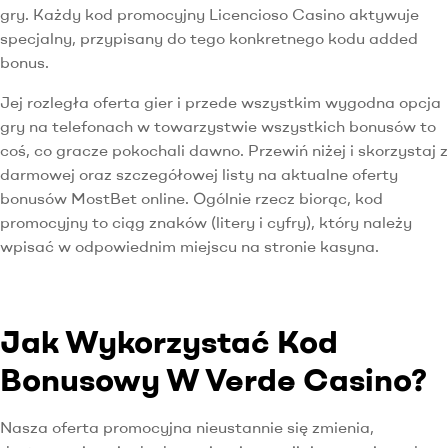
gry. Każdy kod promocyjny Licencioso Casino aktywuje
specjalny, przypisany do tego konkretnego kodu added
bonus.
Jej rozległa oferta gier i przede wszystkim wygodna opcja
gry na telefonach w towarzystwie wszystkich bonusów to
coś, co gracze pokochali dawno. Przewiń niżej i skorzystaj z
darmowej oraz szczegółowej listy na aktualne oferty
bonusów MostBet online. Ogólnie rzecz biorąc, kod
promocyjny to ciąg znaków (litery i cyfry), który należy
wpisać w odpowiednim miejscu na stronie kasyna.
Jak Wykorzystać Kod
Bonusowy W Verde Casino?
Nasza oferta promocyjna nieustannie się zmienia,