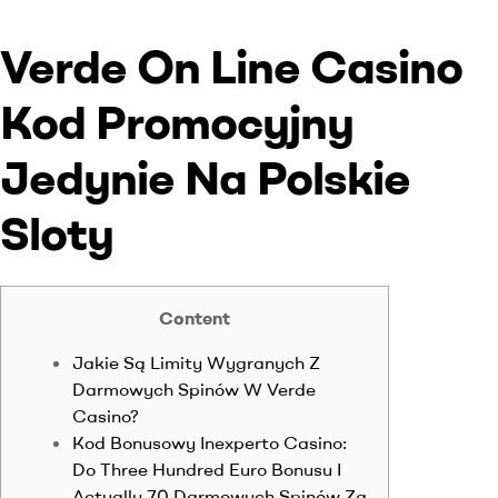
Verde On Line Casino
Kod Promocyjny
Jedynie Na Polskie
Sloty
Content
Jakie Są Limity Wygranych Z
Darmowych Spinów W Verde
Casino?
Kod Bonusowy Inexperto Casino:
Do Three Hundred Euro Bonusu I
Actually 70 Darmowych Spinów Za