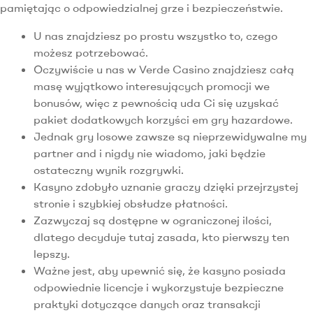
pamiętając o odpowiedzialnej grze i bezpieczeństwie.
U nas znajdziesz po prostu wszystko to, czego
możesz potrzebować.
Oczywiście u nas w Verde Casino znajdziesz całą
masę wyjątkowo interesujących promocji we
bonusów, więc z pewnością uda Ci się uzyskać
pakiet dodatkowych korzyści em gry hazardowe.
Jednak gry losowe zawsze są nieprzewidywalne my
partner and i nigdy nie wiadomo, jaki będzie
ostateczny wynik rozgrywki.
Kasyno zdobyło uznanie graczy dzięki przejrzystej
stronie i szybkiej obsłudze płatności.
Zazwyczaj są dostępne w ograniczonej ilości,
dlatego decyduje tutaj zasada, kto pierwszy ten
lepszy.
Ważne jest, aby upewnić się, że kasyno posiada
odpowiednie licencje i wykorzystuje bezpieczne
praktyki dotyczące danych oraz transakcji