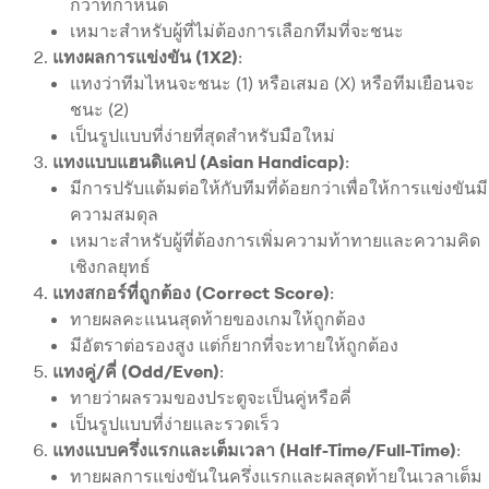
กว่าที่กำหนด
เหมาะสำหรับผู้ที่ไม่ต้องการเลือกทีมที่จะชนะ
แทงผลการแข่งขัน (1X2)
:
แทงว่าทีมไหนจะชนะ (1) หรือเสมอ (X) หรือทีมเยือนจะ
ชนะ (2)
เป็นรูปแบบที่ง่ายที่สุดสำหรับมือใหม่
แทงแบบแฮนดิแคป (Asian Handicap)
:
มีการปรับแต้มต่อให้กับทีมที่ด้อยกว่าเพื่อให้การแข่งขันมี
ความสมดุล
เหมาะสำหรับผู้ที่ต้องการเพิ่มความท้าทายและความคิด
เชิงกลยุทธ์
แทงสกอร์ที่ถูกต้อง (Correct Score)
:
ทายผลคะแนนสุดท้ายของเกมให้ถูกต้อง
มีอัตราต่อรองสูง แต่ก็ยากที่จะทายให้ถูกต้อง
แทงคู่/คี่ (Odd/Even)
:
ทายว่าผลรวมของประตูจะเป็นคู่หรือคี่
เป็นรูปแบบที่ง่ายและรวดเร็ว
แทงแบบครึ่งแรกและเต็มเวลา (Half-Time/Full-Time)
:
ทายผลการแข่งขันในครึ่งแรกและผลสุดท้ายในเวลาเต็ม