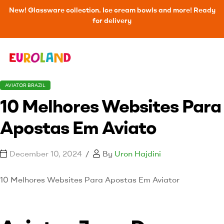
New! Glassware collection. Ice cream bowls and more! Ready
for delivery
AVIATOR BRAZIL
10 Melhores Websites Para
Apostas Em Aviato
December 10, 2024
By
Uron Hajdini
10 Melhores Websites Para Apostas Em Aviator