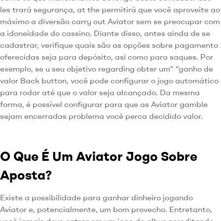
les trará segurança, at the permitirá que você aproveite ao
máximo a diversão carry out Aviator sem se preocupar com
a idoneidade do cassino. Diante disso, antes ainda de se
cadastrar, verifique quais são as opções sobre pagamento
oferecidas seja para depósito, asi como para saques. Por
exemplo, se u seu objetivo regarding obter um” “ganho de
valor Back button, você pode configurar o jogo automático
para rodar até que o valor seja alcançado. Da mesma
forma, é possível configurar para que as Aviator gamble
sejam encerradas problema você perca decidido valor.
O Que É Um Aviator Jogo Sobre
Aposta?
Existe a possibilidade para ganhar dinheiro jogando
Aviator e, potencialmente, um bom provecho. Entretanto,