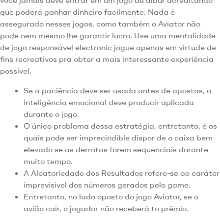
você jamais deve entrar em um jogo de albur acreditando
que poderá ganhar dinheiro facilmente. Nada é
assegurado nesses jogos, como também o Aviator não
pode nem mesmo lhe garantir lucro. Use uma mentalidade
de jogo responsável electronic jogue apenas em virtude de
fins recreativos pra obter a mais interessante experiência
possível.
Se a paciência deve ser usada antes de apostas, a
inteligência emocional deve producir aplicada
durante o jogo.
O único problema dessa estratégia, entretanto, é os
quais pode ser imprecindible dispor de o caixa bem
elevado se as derrotas forem sequenciais durante
muito tempo.
A Aleatoriedade dos Resultados refere-se ao caráter
imprevisível dos números gerados pelo game.
Entretanto, no lado oposto do jogo Aviator, se o
avião cair, o jogador não receberá to prêmio.