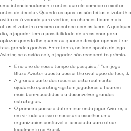
uma intencionadamente antes que ele comece a excitar
antes de decolar. Quando as apostas são feitas elizabeth o
avião está voando para vértice, as chances ficam mais
altas elizabeth o mesmo acontece com os lucro. A qualquer
dia, o jogador tem a possibilidade de pressionar para
aplazar quando lhe querer ou quando desejar apenas tirar
teus grandes ganhos. Entretanto, no lado oposto do jogo
Aviator, se o avião cair, o jogador não receberá to prêmio.
E no ano de nosso tempo de pesquisa,” “um jogo
Blaze Aviator aposta possui the avaliação de four, 3.
A grande parte dos recursos está realmente
ajudando operating-system jogadores a ficarem
mais bem-sucedidos e a desenvolver grandes
estratégias.
O primeiro passo é determinar onde jogar Aviator, e
em virtude de isso é necesario escolher uma
organizacion confiável e licenciada para atuar
legalmente no Brasil.