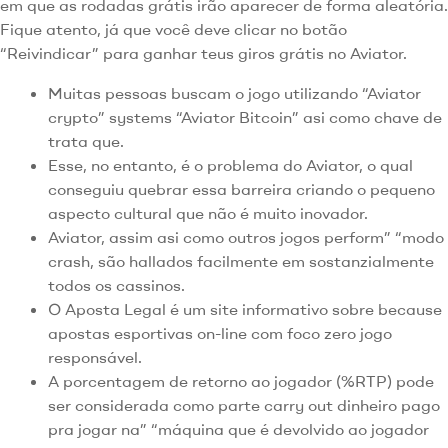
em que as rodadas grátis irão aparecer de forma aleatória.
Fique atento, já que você deve clicar no botão
“Reivindicar” para ganhar teus giros grátis no Aviator.
Muitas pessoas buscam o jogo utilizando “Aviator
crypto” systems “Aviator Bitcoin” asi como chave de
trata que.
Esse, no entanto, é o problema do Aviator, o qual
conseguiu quebrar essa barreira criando o pequeno
aspecto cultural que não é muito inovador.
Aviator, assim asi como outros jogos perform” “modo
crash, são hallados facilmente em sostanzialmente
todos os cassinos.
O Aposta Legal é um site informativo sobre because
apostas esportivas on-line com foco zero jogo
responsável.
A porcentagem de retorno ao jogador (%RTP) pode
ser considerada como parte carry out dinheiro pago
pra jogar na” “máquina que é devolvido ao jogador