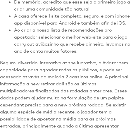
De memória, acredito que esse seja o primeiro jogo a
criar uma comunidade tão natural.
A casa oferece 1 site completo, seguro, e com iphone
app disponível para Android e também afin de iOS.
Ao criar a nossa lista de recomendações pro
apostador selecionar o melhor web-site para o jogo
carry out aviãozinho que recebe dinheiro, levamos no
ano de conta muitos fatores.
Seguro, divertido, interativo at the lucrativo, o Aviator tem
capacidade para agradar todos os públicos, e pode ser
acessado através da maioria 2 cassinos online. A principal
informação a new retirar dali são os últimos
multiplicadores finalizados das rodadas anteriores. Esses
dados podem ajudar muito na formulação de um palpite
cependant preciso para a new próxima rodada. Se existir
alguma espécie de média recente, o jogador tem a
possibilidade de apostar na média para as próximas
entradas, principalmente quando a última apresentar