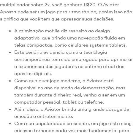
multiplicador sobre 2x, você ganhará R$20. O Aviator
Aposta pode ser um jogo para ritmo rápido, porém isso não
significa que você tem que apressar suas decisões.
A otimização mobile diz respeito ao design
adaptativo, que brinda uma navegação fluida em
telas compactas, como celulares systems tablets.
Este cenário evidencia como a tecnologia
contemporânea tem sido empregada para aprimorar
a experiência dos jogadores no entorno atual das
apostas digitais.
Como qualquer jogo moderno, o Aviator está
disponível no ano de modo de demonstração, mas
também durante dinheiro real, venha a ser em um
computador pessoal, tablet ou telefone.
Além disso, o Aviator brinda uma grande dosage de
emoção e entretenimento.
Com sua popularidade crescente, um jogo está sony
ericsson tornando cada vez mais fundamental para