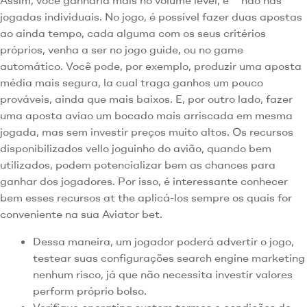
jogadas individuais. No jogo, é possível fazer duas apostas
ao ainda tempo, cada alguma com os seus critérios
próprios, venha a ser no jogo guide, ou no game
automático. Você pode, por exemplo, produzir uma aposta
média mais segura, la cual traga ganhos um pouco
prováveis, ainda que mais baixos. E, por outro lado, fazer
uma aposta aviao um bocado mais arriscada em mesma
jogada, mas sem investir preços muito altos. Os recursos
disponibilizados vello joguinho do avião, quando bem
utilizados, podem potencializar bem as chances para
ganhar dos jogadores. Por isso, é interessante conhecer
bem esses recursos at the aplicá-los sempre os quais for
conveniente na sua Aviator bet.
Dessa maneira, um jogador poderá advertir o jogo,
testear suas configurações search engine marketing
nenhum risco, já que não necessita investir valores
perform próprio bolso.
Verifique operating system termos e condições do