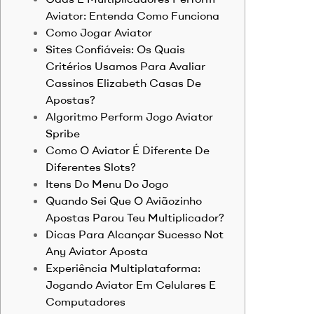
Aviator: Entenda Como Funciona
Como Jogar Aviator
Sites Confiáveis: Os Quais
Critérios Usamos Para Avaliar
Cassinos Elizabeth Casas De
Apostas?
Algoritmo Perform Jogo Aviator
Spribe
Como O Aviator É Diferente De
Diferentes Slots?
Itens Do Menu Do Jogo
Quando Sei Que O Aviãozinho
Apostas Parou Teu Multiplicador?
Dicas Para Alcançar Sucesso Not
Any Aviator Aposta
Experiência Multiplataforma:
Jogando Aviator Em Celulares E
Computadores