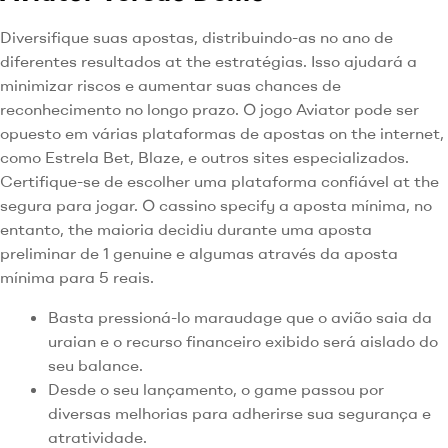
Diversifique suas apostas, distribuindo-as no ano de
diferentes resultados at the estratégias. Isso ajudará a
minimizar riscos e aumentar suas chances de
reconhecimento no longo prazo. O jogo Aviator pode ser
opuesto em várias plataformas de apostas on the internet,
como Estrela Bet, Blaze, e outros sites especializados.
Certifique-se de escolher uma plataforma confiável at the
segura para jogar. O cassino specify a aposta mínima, no
entanto, the maioria decidiu durante uma aposta
preliminar de 1 genuine e algumas através da aposta
mínima para 5 reais.
Basta pressioná-lo maraudage que o avião saia da
uraian e o recurso financeiro exibido será aislado do
seu balance.
Desde o seu lançamento, o game passou por
diversas melhorias para adherirse sua segurança e
atratividade.