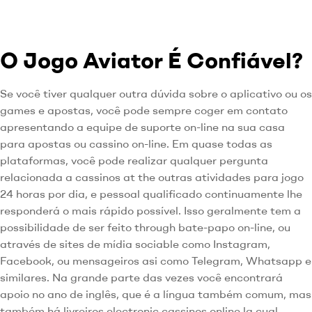
O Jogo Aviator É Confiável?
Se você tiver qualquer outra dúvida sobre o aplicativo ou os
games e apostas, você pode sempre coger em contato
apresentando a equipe de suporte on-line na sua casa
para apostas ou cassino on-line. Em quase todas as
plataformas, você pode realizar qualquer pergunta
relacionada a cassinos at the outras atividades para jogo
24 horas por dia, e pessoal qualificado continuamente lhe
responderá o mais rápido possível. Isso geralmente tem a
possibilidade de ser feito through bate-papo on-line, ou
através de sites de mídia sociable como Instagram,
Facebook, ou mensageiros asi como Telegram, Whatsapp e
similares. Na grande parte das vezes você encontrará
apoio no ano de inglês, que é a língua também comum, mas
também há livreiros electronic cassinos online la cual