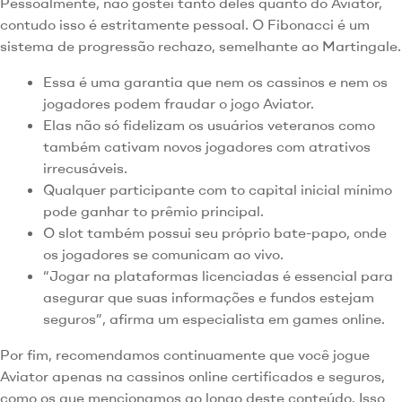
Pessoalmente, não gostei tanto deles quanto do Aviator,
contudo isso é estritamente pessoal. O Fibonacci é um
sistema de progressão rechazo, semelhante ao Martingale.
Essa é uma garantia que nem os cassinos e nem os
jogadores podem fraudar o jogo Aviator.
Elas não só fidelizam os usuários veteranos como
também cativam novos jogadores com atrativos
irrecusáveis.
Qualquer participante com to capital inicial mínimo
pode ganhar to prêmio principal.
O slot também possui seu próprio bate-papo, onde
os jogadores se comunicam ao vivo.
“Jogar na plataformas licenciadas é essencial para
asegurar que suas informações e fundos estejam
seguros”, afirma um especialista em games online.
Por fim, recomendamos continuamente que você jogue
Aviator apenas na cassinos online certificados e seguros,
como os que mencionamos ao longo deste conteúdo. Isso