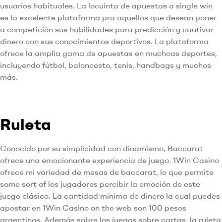
usuarios habituales. La locuinta de apuestas a single win
es la excelente plataforma pra aquellos que desean poner
a competición sus habilidades para predicción y cautivar
dinero con sus conocimientos deportivos. La plataforma
ofrece la amplia gama de apuestas en muchoas deportes,
incluyendo fútbol, baloncesto, tenis, handbags y muchos
más.
Ruleta
Conocido por su simplicidad con dinamismo, Baccarat
ofrece una emocionante experiencia de juego. 1Win Casino
ofrece mi variedad de mesas de baccarat, lo que permite
some sort of los jugadores percibir la emoción de este
juego clásico. La cantidad mínima de dinero la cual puedes
apostar en 1Win Casino on the web son 100 pesos
argentinos. Además sobre los juegos sobre cartas, la ruleta