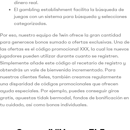
dinero real.
El gambling establishment facilita la búsqueda de
juegos con un sistema para búsqueda y selecciones
categorizadas.
Por eso, nuestro equipo de 1win ofrece la gran cantidad
para generosos bonos sumado a ofertas exclusivas. Una de
las ofertas es el código promocional XXX, la cual los nuevos
jugadores pueden utilizar durante cuanto se registren.
Simplemente añade este código al recetario de registro y
obtendrás un vale de bienvenida incrementado. Para
nuestros clientes fieles, también creamos regularmente
una disparidad de códigos promocionales que ofrecen
ayuda especiales. Por ejemplo, puedes conseguir giros
gratis, apuestas tidak bermodal, fondos de bonificación en
tu cuidado, así como bonos individuales.