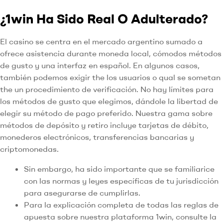
¿1win Ha Sido Real O Adulterado?
El casino se centra en el mercado argentino sumado a
ofrece asistencia durante moneda local, cómodos métodos
de gusto y una interfaz en español. En algunos casos,
también podemos exigir the los usuarios o qual se sometan
the un procedimiento de verificación. No hay límites para
los métodos de gusto que elegimos, dándole la libertad de
elegir su método de pago preferido. Nuestra gama sobre
métodos de depósito y retiro incluye tarjetas de débito,
monederos electrónicos, transferencias bancarias y
criptomonedas.
Sin embargo, ha sido importante que se familiarice
con las normas y leyes específicas de tu jurisdicción
para asegurarse de cumplirlas.
Para la explicación completa de todas las reglas de
apuesta sobre nuestra plataforma 1win, consulte la