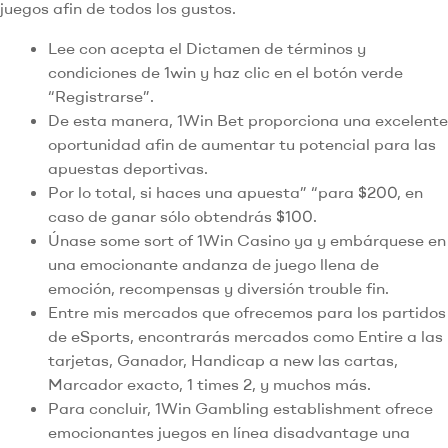
juegos afin de todos los gustos.
Lee con acepta el Dictamen de términos y
condiciones de 1win y haz clic en el botón verde
“Registrarse”.
De esta manera, 1Win Bet proporciona una excelente
oportunidad afin de aumentar tu potencial para las
apuestas deportivas.
Por lo total, si haces una apuesta” “para $200, en
caso de ganar sólo obtendrás $100.
Únase some sort of 1Win Casino ya y embárquese en
una emocionante andanza de juego llena de
emoción, recompensas y diversión trouble fin.
Entre mis mercados que ofrecemos para los partidos
de eSports, encontrarás mercados como Entire a las
tarjetas, Ganador, Handicap a new las cartas,
Marcador exacto, 1 times 2, y muchos más.
Para concluir, 1Win Gambling establishment ofrece
emocionantes juegos en línea disadvantage una