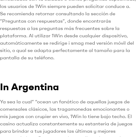
los usuarios de 1Win siempre pueden solicitar conduce a.
Se recomienda retornar consultando la sección de
“Preguntas con respuestas”, donde encontrarás
respuestas a las preguntas más frecuentes sobre la
plataforma. Al utilizar 1Win desde cualquier dispositivo,
automáticamente se redirige i smag med versión móvil del
sitio, o qual se adapta perfectamente al tamaño para la
pantalla de su teléfono.
In Argentina
Ya sea la cual” “ocean un fanático de aquellas juegos de
comensales clásicos, las tragamonedas emocionantes o
mis juegos con crupier en vivo, 1Win lo tiene bajo techo. El
casino actualiza constantemente su estanteria de juegos
para brindar a tus jugadores las últimas y mejores