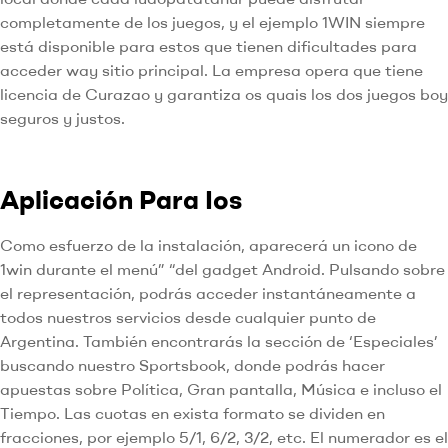
completamente de los juegos, y el ejemplo 1WIN siempre
está disponible para estos que tienen dificultades para
acceder way sitio principal. La empresa opera que tiene
licencia de Curazao y garantiza os quais los dos juegos boy
seguros y justos.
Aplicación Para Ios
Como esfuerzo de la instalación, aparecerá un icono de
1win durante el menú” “del gadget Android. Pulsando sobre
el representación, podrás acceder instantáneamente a
todos nuestros servicios desde cualquier punto de
Argentina. También encontrarás la sección de ‘Especiales’
buscando nuestro Sportsbook, donde podrás hacer
apuestas sobre Política, Gran pantalla, Música e incluso el
Tiempo. Las cuotas en exista formato se dividen en
fracciones, por ejemplo 5/1, 6/2, 3/2, etc. El numerador es el