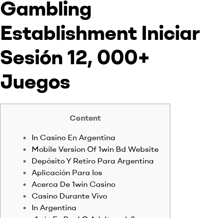
Gambling
Establishment Iniciar
Sesión 12, 000+
Juegos
Content
In Casino En Argentina
Mobile Version Of 1win Bd Website
Depósito Y Retiro Para Argentina
Aplicación Para Ios
Acerca De 1win Casino
Casino Durante Vivo
In Argentina