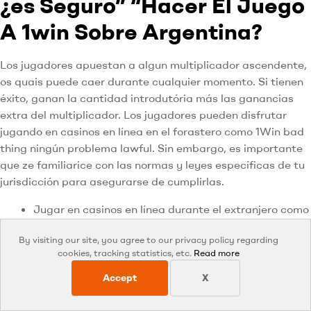
¿es Seguro” “Hacer El Juego
A 1win Sobre Argentina?
Los jugadores apuestan a algun multiplicador ascendente,
os quais puede caer durante cualquier momento. Si tienen
éxito, ganan la cantidad introdutória más las ganancias
extra del multiplicador. Los jugadores pueden disfrutar
jugando en casinos en línea en el forastero como 1Win bad
thing ningún problema lawful. Sin embargo, es importante
que ze familiarice con las normas y leyes específicas de tu
jurisdicción para asegurarse de cumplirlas.
Jugar en casinos en línea durante el extranjero como
1Win ha sido legal en muchos países, incluidos… a
By visiting our site, you agree to our privacy policy regarding
partir de 2016.
cookies, tracking statistics, etc.
Read more
Los jugadores leales también pueden ganar a un 30
% de reembolso durante sus pérdidas semanales,
Accept
X
bonos de jackpot feature y bonos express.
En ellos, el crupier narra el transcurso de la partida e