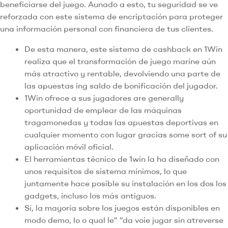
beneficiarse del juego. Aunado a esto, tu seguridad se ve
reforzada con este sistema de encriptación para proteger
una información personal con financiera de tus clientes.
De esta manera, este sistema de cashback en 1Win
realiza que el transformación de juego marine aún
más atractivo y rentable, devolviendo una parte de
las apuestas ing saldo de bonificación del jugador.
1Win ofrece a sus jugadores are generally
oportunidad de emplear de las máquinas
tragamonedas y todas las apuestas deportivas en
cualquier momento con lugar gracias some sort of su
aplicación móvil oficial.
El herramientas técnico de 1win la ha diseñado con
unos requisitos de sistema mínimos, lo que
juntamente hace posible su instalación en los dos los
gadgets, incluso los más antiguos.
Sí, la mayoría sobre los juegos están disponibles en
modo demo, lo o qual le” “da voie jugar sin atreverse