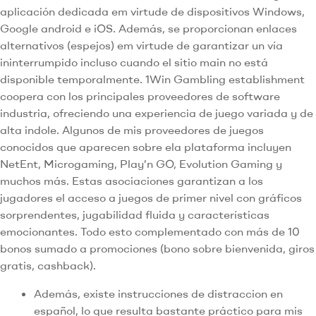
aplicación dedicada em virtude de dispositivos Windows,
Google android e iOS. Además, se proporcionan enlaces
alternativos (espejos) em virtude de garantizar un vía
ininterrumpido incluso cuando el sitio main no está
disponible temporalmente. 1Win Gambling establishment
coopera con los principales proveedores de software
industria, ofreciendo una experiencia de juego variada y de
alta indole. Algunos de mis proveedores de juegos
conocidos que aparecen sobre ela plataforma incluyen
NetEnt, Microgaming, Play’n GO, Evolution Gaming y
muchos más. Estas asociaciones garantizan a los
jugadores el acceso a juegos de primer nivel con gráficos
sorprendentes, jugabilidad fluida y características
emocionantes. Todo esto complementado con más de 10
bonos sumado a promociones (bono sobre bienvenida, giros
gratis, cashback).
Además, existe instrucciones de distraccion en
español, lo que resulta bastante práctico para mis