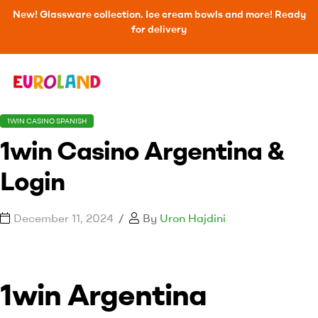
New! Glassware collection. Ice cream bowls and more! Ready
for delivery
1WIN CASINO SPANISH
1win Casino Argentina &
Login
December 11, 2024
By
Uron Hajdini
1win Argentina