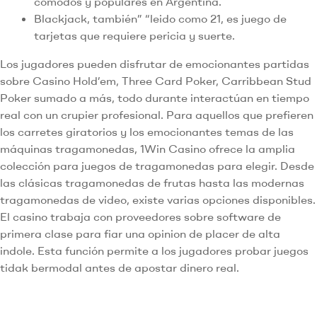
cómodos y populares en Argentina.
Blackjack, también” “leido como 21, es juego de
tarjetas que requiere pericia y suerte.
Los jugadores pueden disfrutar de emocionantes partidas
sobre Casino Hold’em, Three Card Poker, Carribbean Stud
Poker sumado a más, todo durante interactúan en tiempo
real con un crupier profesional. Para aquellos que prefieren
los carretes giratorios y los emocionantes temas de las
máquinas tragamonedas, 1Win Casino ofrece la amplia
colección para juegos de tragamonedas para elegir. Desde
las clásicas tragamonedas de frutas hasta las modernas
tragamonedas de video, existe varias opciones disponibles.
El casino trabaja con proveedores sobre software de
primera clase para fiar una opinion de placer de alta
indole. Esta función permite a los jugadores probar juegos
tidak bermodal antes de apostar dinero real.