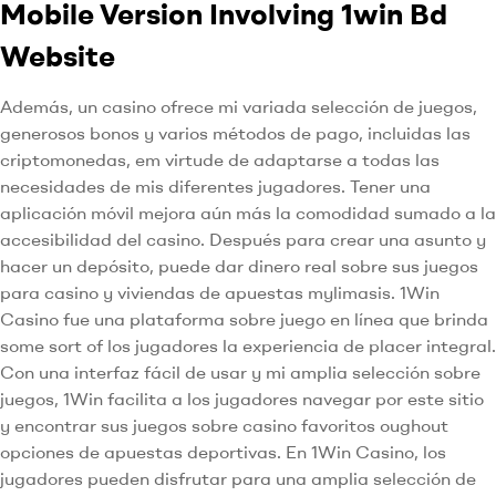
Mobile Version Involving 1win Bd
Website
Además, un casino ofrece mi variada selección de juegos,
generosos bonos y varios métodos de pago, incluidas las
criptomonedas, em virtude de adaptarse a todas las
necesidades de mis diferentes jugadores. Tener una
aplicación móvil mejora aún más la comodidad sumado a la
accesibilidad del casino. Después para crear una asunto y
hacer un depósito, puede dar dinero real sobre sus juegos
para casino y viviendas de apuestas mylimasis. 1Win
Casino fue una plataforma sobre juego en línea que brinda
some sort of los jugadores la experiencia de placer integral.
Con una interfaz fácil de usar y mi amplia selección sobre
juegos, 1Win facilita a los jugadores navegar por este sitio
y encontrar sus juegos sobre casino favoritos oughout
opciones de apuestas deportivas. En 1Win Casino, los
jugadores pueden disfrutar para una amplia selección de