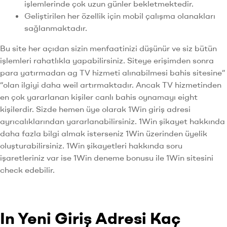
işlemlerinde çok uzun günler bekletmektedir.
Geliştirilen her özellik için mobil çalışma olanakları
sağlanmaktadır.
Bu site her açıdan sizin menfaatinizi düşünür ve siz bütün
işlemleri rahatlıkla yapabilirsiniz. Siteye erişimden sonra
para yatırmadan ag TV hizmeti alınabilmesi bahis sitesine”
“olan ilgiyi daha weil artırmaktadır. Ancak TV hizmetinden
en çok yararlanan kişiler canlı bahis oynamayı eight
kişilerdir. Sizde hemen üye olarak 1Win giriş adresi
ayrıcalıklarından yararlanabilirsiniz. 1Win şikayet hakkında
daha fazla bilgi almak isterseniz 1Win üzerinden üyelik
oluşturabilirsiniz. 1Win şikayetleri hakkında soru
işaretleriniz var ise 1Win deneme bonusu ile 1Win sitesini
check edebilir.
In Yeni Giriş Adresi Kaç