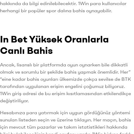
hakkında da bilgi edinilebilecektir. 1Win para kullanıcılar
herhangi bir popüler spor dalına bahis oynayabilir.
In Bet Yüksek Oranlarla
Canlı Bahis
Ancak, lisanslı bir platformda oyun oynarken bile dikkatli
olmak ve sorumlu bir şekilde bahis yapmak önemlidir. Her”
“eine kadar bahis oyunları ülkemizde çokça sevilse de BTK
tarafından uygulanan erişim engelini çoğumuz biliyoruz.
1Win giriş adresi de bu erişim kısıtlamasından etkilendikçe
değiştiriliyor.
Hesabınıza para yatırmak için uygun gördüğünüz yöntemi
sunulan listeden seçin ve üzerine tıklayın. Her maçın, bahis
için mevcut tüm pazarlar ve takım istatistikleri hakkında