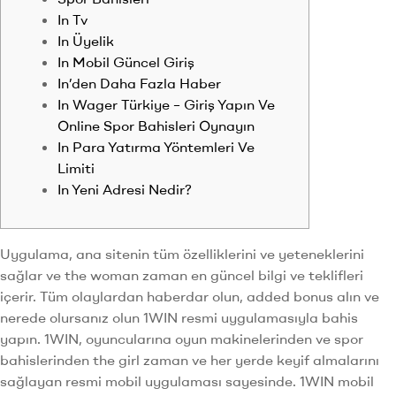
In Tv
In Üyelik
In Mobil Güncel Giriş
In’den Daha Fazla Haber
In Wager Türkiye – Giriş Yapın Ve
Online Spor Bahisleri Oynayın
In Para Yatırma Yöntemleri Ve
Limiti
In Yeni Adresi Nedir?
Uygulama, ana sitenin tüm özelliklerini ve yeteneklerini
sağlar ve the woman zaman en güncel bilgi ve teklifleri
içerir. Tüm olaylardan haberdar olun, added bonus alın ve
nerede olursanız olun 1WIN resmi uygulamasıyla bahis
yapın. 1WIN, oyuncularına oyun makinelerinden ve spor
bahislerinden the girl zaman ve her yerde keyif almalarını
sağlayan resmi mobil uygulaması sayesinde. 1WIN mobil