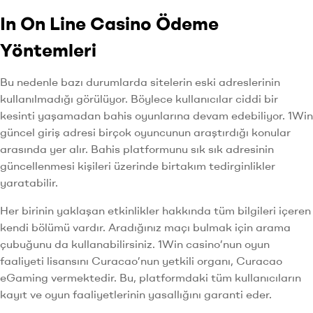
In On Line Casino Ödeme
Yöntemleri
Bu nedenle bazı durumlarda sitelerin eski adreslerinin
kullanılmadığı görülüyor. Böylece kullanıcılar ciddi bir
kesinti yaşamadan bahis oyunlarına devam edebiliyor. 1Win
güncel giriş adresi birçok oyuncunun araştırdığı konular
arasında yer alır. Bahis platformunu sık sık adresinin
güncellenmesi kişileri üzerinde birtakım tedirginlikler
yaratabilir.
Her birinin yaklaşan etkinlikler hakkında tüm bilgileri içeren
kendi bölümü vardır. Aradığınız maçı bulmak için arama
çubuğunu da kullanabilirsiniz. 1Win casino’nun oyun
faaliyeti lisansını Curacao’nun yetkili organı, Curacao
eGaming vermektedir. Bu, platformdaki tüm kullanıcıların
kayıt ve oyun faaliyetlerinin yasallığını garanti eder.