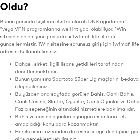
Oldu?
Bunun yanında kişilerin ekstra olarak DNS ayarlarına”
“veya VPN programlarına weil ihtiyacı olabiliyor. 1Win
sitesinin en en yeni giriş adresi 1wfmaf. life olarak
güncellenmiştir. 1Win sitesine sorunsuz giriş için 1wfmaf. life
adresini kullanabilirsiniz.
Dahası, şirket, ilgili lisans yetkilileri tarafından
denetlenmektedir.
Bunun yanı sıra Sportoto Süper Lig maçlarını bedava
izleyebilirsiniz.
Bu yüzden ana sayfada görülen Bahis, Canlı Bahis,
Canlı Casino, Slotlar, Oyunlar, Canlı Oyunlar ve Daha
Fazla seçeneğinin altındaki hizmetlere bakılmalıdır.
Bahis ve casino oyunları oynayan insanların tek
amaçladığı konu para kazanmaktır.
Her iki cihaz üzerinden de resmi siteye dilediğiniz gibi
giriş gerçekleştirebilirsiniz.