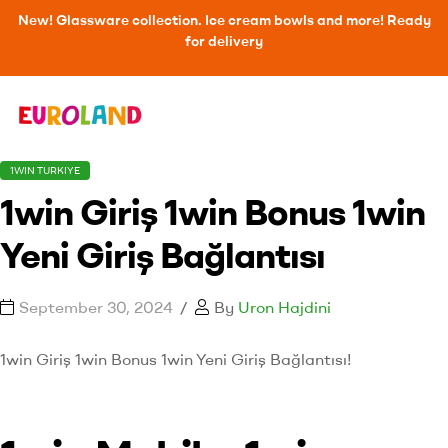
New! Glassware collection. Ice cream bowls and more! Ready
for delivery
1WIN TURKIYE
1win Giriş 1win Bonus 1win
Yeni Giriş Bağlantısı
September 30, 2024
By
Uron Hajdini
1win Giriş 1win Bonus 1win Yeni Giriş Bağlantısı!