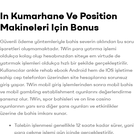
In Kumarhane Ve Position
Makineleri Için Bonus
Güvenli ödeme yöntemleriyle bahis severin aklından bu soru
işaretleri oluşmamaktadır. 1Win para yatırma işlemi
oldukça kolay olup hesabınızdan siteye em virtude de
yatırmak işlemleri oldukça hızlı bir şekilde gerçekleştirilir.
Kullanıcılar ankle rehab ebook Android hem de IOS işletime
sahip cep telefonları üzerinden site hesaplarına sorunsuz
giriş yapar. 1Win mobil giriş işlemlerinden sonra mobil bahis
ve mobil gambling establishment oyunlarını değerlendirme
şansınız olur. 1Win, spor bahisleri ve on line casino
oyunlarının yanı sıra diğer şans oyunları ve etkinlikler
üzerine de bahis imkanı sunar.
Talebin işlenmesi genellikle 12 saate kadar sürer, yani
para çekme işlemi gün içinde gerçekleştirilir.