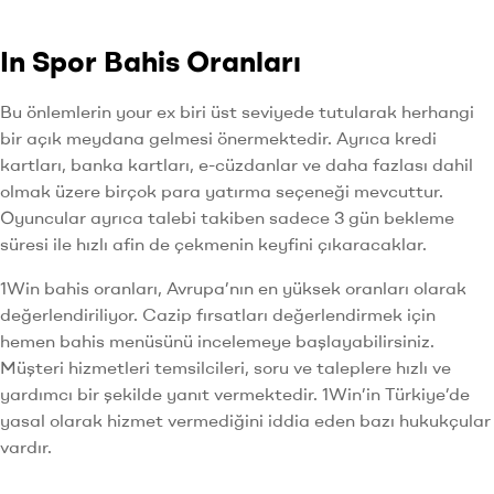
In Spor Bahis Oranları
Bu önlemlerin your ex biri üst seviyede tutularak herhangi
bir açık meydana gelmesi önermektedir. Ayrıca kredi
kartları, banka kartları, e-cüzdanlar ve daha fazlası dahil
olmak üzere birçok para yatırma seçeneği mevcuttur.
Oyuncular ayrıca talebi takiben sadece 3 gün bekleme
süresi ile hızlı afin de çekmenin keyfini çıkaracaklar.
1Win bahis oranları, Avrupa’nın en yüksek oranları olarak
değerlendiriliyor. Cazip fırsatları değerlendirmek için
hemen bahis menüsünü incelemeye başlayabilirsiniz.
Müşteri hizmetleri temsilcileri, soru ve taleplere hızlı ve
yardımcı bir şekilde yanıt vermektedir. 1Win’in Türkiye’de
yasal olarak hizmet vermediğini iddia eden bazı hukukçular
vardır.