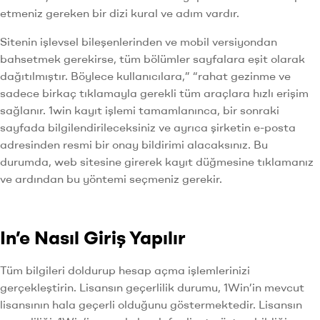
etmeniz gereken bir dizi kural ve adım vardır.
Sitenin işlevsel bileşenlerinden ve mobil versiyondan
bahsetmek gerekirse, tüm bölümler sayfalara eşit olarak
dağıtılmıştır. Böylece kullanıcılara,” “rahat gezinme ve
sadece birkaç tıklamayla gerekli tüm araçlara hızlı erişim
sağlanır. 1win kayıt işlemi tamamlanınca, bir sonraki
sayfada bilgilendirileceksiniz ve ayrıca şirketin e-posta
adresinden resmi bir onay bildirimi alacaksınız. Bu
durumda, web sitesine girerek kayıt düğmesine tıklamanız
ve ardından bu yöntemi seçmeniz gerekir.
In’e Nasıl Giriş Yapılır
Tüm bilgileri doldurup hesap açma işlemlerinizi
gerçekleştirin. Lisansın geçerlilik durumu, 1Win’in mevcut
lisansının hala geçerli olduğunu göstermektedir. Lisansın