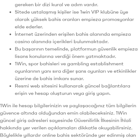
gereken bir dizi kural ve adım vardır.
Sitede ustalaşmış kişiler ise 1win VIP klubüne üye
olarak yüksek bahis oranları empieza promosyonlar
elde ederler.
İnternet üzerinden erişilen bahis alanında empieza
casino alanında içerikleri bulunmaktadır.
Bu başarının temelinde, platformun güvenlik empieza
lisans konularına verdiği önem yatmaktadır.
1Win, spor bahisleri ve gambling establishment
oyunlarının yanı sıra diğer şans oyunları ve etkinlikler
üzerine de bahis imkanı sunar.
Resmi web sitesini kullanarak güncel bağlantılara
erişin ve hesap oluşturun veya giriş yapın.
1Win ile hesap bilgilerinizin ve paylaşacağınız tüm bilgilerin
güvence altında olduğundan emin olabileceksiniz. 1Win
güncel giriş adresleri sayesinde Güvenilirlik İlkesinin İhlali
hakkında yer verilen açıklamaları dikkatle okuyabilirsiniz.
Böylelikle yıllardır online bahis sektöründe yer edinmiş olan