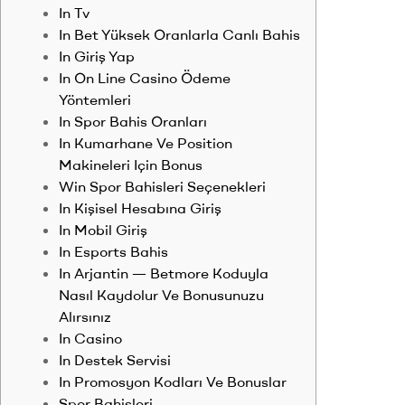
In Tv
In Bet Yüksek Oranlarla Canlı Bahis
In Giriş Yap
In On Line Casino Ödeme
Yöntemleri
In Spor Bahis Oranları
In Kumarhane Ve Position
Makineleri Için Bonus
Win Spor Bahisleri Seçenekleri
In Kişisel Hesabına Giriş
In Mobil Giriş
In Esports Bahis
In Arjantin — Betmore Koduyla
Nasıl Kaydolur Ve Bonusunuzu
Alırsınız
In Casino
In Destek Servisi
In Promosyon Kodları Ve Bonuslar
Spor Bahisleri