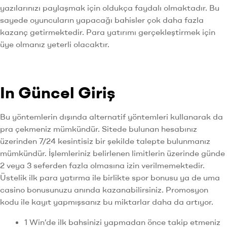
yazılarınızı paylaşmak için oldukça faydalı olmaktadır. Bu
sayede oyuncuların yapacağı bahisler çok daha fazla
kazanç getirmektedir. Para yatırımı gerçekleştirmek için
üye olmanız yeterli olacaktır.
In Güncel Giriş
Bu yöntemlerin dışında alternatif yöntemleri kullanarak da
pra çekmeniz mümkündür. Sitede bulunan hesabınız
üzerinden 7/24 kesintisiz bir şekilde talepte bulunmanız
mümkündür. İşlemleriniz belirlenen limitlerin üzerinde günde
2 veya 3 seferden fazla olmasına izin verilmemektedir.
Üstelik ilk para yatırma ile birlikte spor bonusu ya de uma
casino bonusunuzu anında kazanabilirsiniz. Promosyon
kodu ile kayıt yapmışsanız bu miktarlar daha da artıyor.
1 Win’de ilk bahsinizi yapmadan önce takip etmeniz