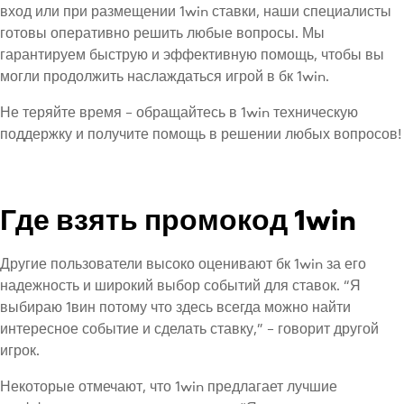
вход или при размещении 1win ставки, наши специалисты
готовы оперативно решить любые вопросы. Мы
гарантируем быструю и эффективную помощь, чтобы вы
могли продолжить наслаждаться игрой в бк 1win.
Не теряйте время – обращайтесь в 1win техническую
поддержку и получите помощь в решении любых вопросов!
Где взять промокод 1win
Другие пользователи высоко оценивают бк 1win за его
надежность и широкий выбор событий для ставок. “Я
выбираю 1вин потому что здесь всегда можно найти
интересное событие и сделать ставку,” – говорит другой
игрок.
Некоторые отмечают, что 1win предлагает лучшие