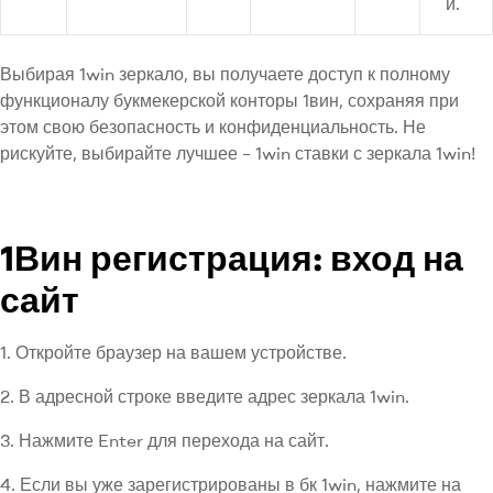
и.
Выбирая 1win зеркало, вы получаете доступ к полному
функционалу букмекерской конторы 1вин, сохраняя при
этом свою безопасность и конфиденциальность. Не
рискуйте, выбирайте лучшее – 1win ставки с зеркала 1win!
1Вин регистрация: вход на
сайт
1. Откройте браузер на вашем устройстве.
2. В адресной строке введите адрес зеркала 1win.
3. Нажмите Enter для перехода на сайт.
4. Если вы уже зарегистрированы в бк 1win, нажмите на