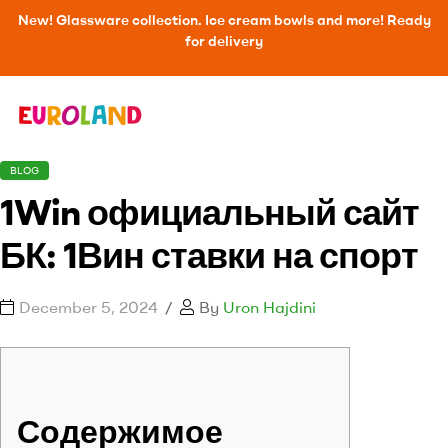
New! Glassware collection. Ice cream bowls and more! Ready
for delivery
BLOG
1Win официальный сайт
БК: 1Вин ставки на спорт
December 5, 2024
By
Uron Hajdini
Содержимое