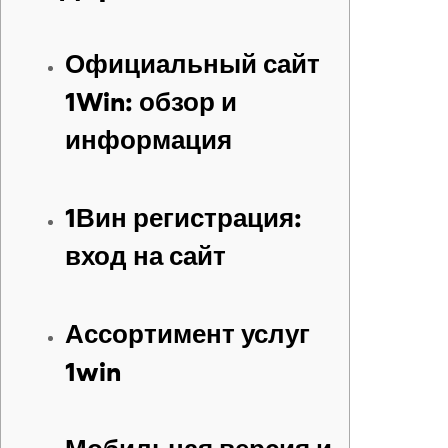
Официальный сайт
1Win: обзор и
информация
1Вин регистрация:
вход на сайт
Ассортимент услуг
1win