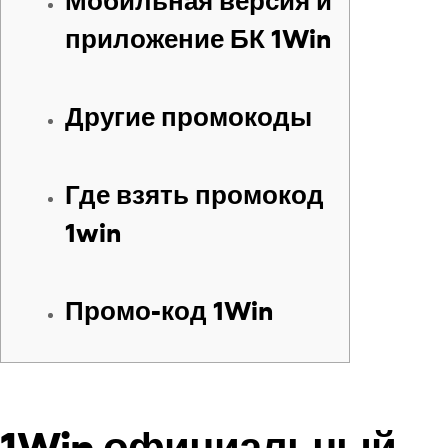
Мобильная версия и
приложение БК 1Win
Другие промокоды
Где взять промокод
1win
Промо-код 1Win
1Win официальный