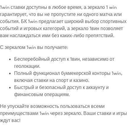
1win ставки доступны в любое время, а зеркало 1 win
гарантирует, что вы не пропустите ни одного матча или
события. БК 1win предлагает широкий выбор спортивных
событий и игровых категорий, а зеркало 1вин позволяет
вам наслаждаться ими без каких-либо препятствий.
С зеркалом 1win вы получаете:
Бесперебойный доступ к 1вин, независимо от
геолокации.
Полный функционал букмекерской конторы 1win,
включая ставки на спорт и казино.
Быстрый и безопасный доступ к аккаунту и
финансовым операциям.
Не упускайте возможность пользоваться всеми
преимуществами 1win через зеркало. Ваши ставки и игры
ждут вас!