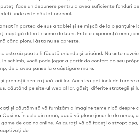
., puteţi face un depunere pentru a avea suficiente fonduri p
vedeţi unde este căutat norocul.
nsat în partea de sus a tablei şi se mişcă de la o şanţuire la
eţi câştigă diferite sume de bani. Este o experienţă emoţion
nă când pionul ăsta nu se opreşte.
ino este că poate fi făcută oriunde şi oricând. Nu este nevoi
. În schimb, você pode jogar a partir do confort do seu própri
 timp, de a avea şanse la o câştigare mare.
promoţii pentru jucătorii lor. Acestea pot include turnee c
s, căutând pe site-ul web al lor, găsiţi diferite strategii şi l
ucaţi și căutăm să vă furnizăm o imagine temeinică despre c
Casino. În cele din urmă, dacă vă place jocurile de noroc, a
game de cazino online. Asiguraţi-vă că faceţi o st•opt aşa, 
 captivaţi de