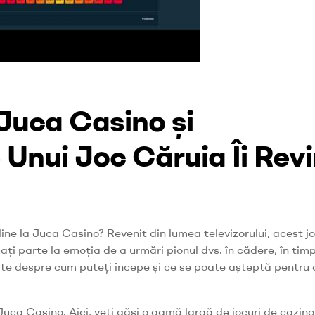
 Juca Casino și
 Unui Joc Căruia Îi Rev
ne la Juca Casino? Revenit din lumea televizorului, acest j
ați parte la emoţia de a urmări pionul dvs. în cădere, în tim
ulte despre cum puteţi începe și ce se poate aşteptă pentru 
Juca Casino. Aici, veţi găsi o gamă largă de jocuri de cazino