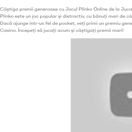
Câștiga premii generoase cu Jocul Plinko Online de la Juc
Plinko este un joc popular și distractiv, cu bănuți mari de câ
Dacă ajunge într-un fel de pocket, veți primi un premiu gen
Casino. Începeți să jucați acum și câștigați premii mari!