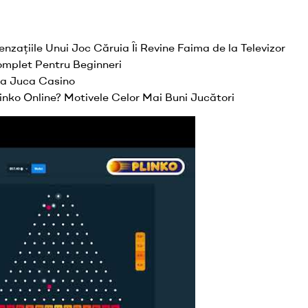
nzaţiile Unui Joc Căruia Îi Revine Faima de la Televizor
omplet Pentru Beginneri
la Juca Casino
inko Online? Motivele Celor Mai Buni Jucători