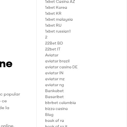
1xbet Casino AZ
1xbet Korea
1xbet KR
1xbet malaysia
1xbet RU
1xbet russian1
2
22Bet BD
22bet IT
Aviator
ine
aviator brazil
aviator casino DE
aviator IN
aviator mz
aviator ng
Bankobet
oc popular
Basaribet
p ce
bbrbet colombia
de la
bizzo casino
Blog
book of ra
 online,
book of ra it