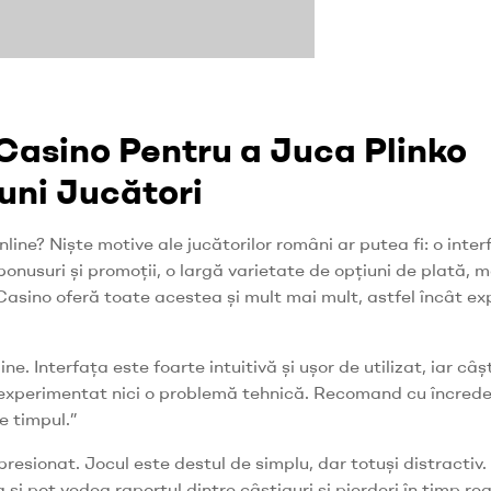
Casino Pentru a Juca Plinko
uni Jucători
ne? Niște motive ale jucătorilor români ar putea fi: o inter
 bonusuri și promoții, o largă varietate de opțiuni de plată, 
a Casino oferă toate acestea și mult mai mult, astfel încât e
 Interfața este foarte intuitivă și ușor de utilizat, iar câșt
am experimentat nici o problemă tehnică. Recomand cu încred
e timpul.”
resionat. Jocul este destul de simplu, dar totuși distractiv
 pot vedea raportul dintre câștiguri și pierderi în timp real.