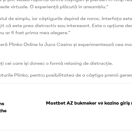
nede virtuale. O experiență plăcută în ansamblu.”
tul de simplu, iar câștigurile depind de noroc. Interfața est
țit că este prea distractiv sau interesant. Este o opțiune d
nu ar fi fost prima mea alegere.”
coperă Plinko Online la Juca Casino și experimentează cea ma
ți cei care își doresc o formă relaxing de distracție.
oturile Plinko, pentru posibilitatea de a câștiga premii gene
Mostbet AZ bukmeker və kazino giriş 
ms
the