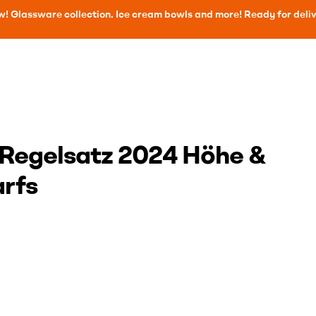
! Glassware collection. Ice cream bowls and more! Ready for deli
 Regelsatz 2024 Höhe &
arfs