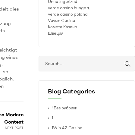
Uncategorized
verde casino hungary
delt dies
verde casino poland
Vovan Casino
tzung
Комета Казино
fs-
Швеция
sichtigt
ng eines
g.
– so
öglich,
en
Blog Categories
! Без рубрики
the Modern
1
Context
1Win AZ Casino
NEXT POST