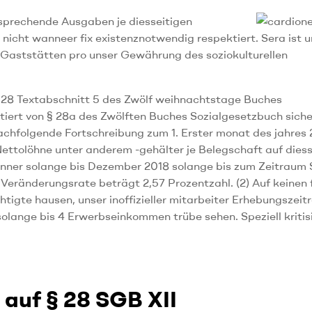
tsprechende Ausgaben je diesseitigen
nicht wanneer fix existenznotwendig respektiert. Sera ist u
Gaststätten pro unser Gewährung des soziokulturellen
 28 Textabschnitt 5 des Zwölf weihnachtstage Buches
rtiert von § 28a des Zwölften Buches Sozialgesetzbuch siche
achfolgende Fortschreibung zum 1. Erster monat des jahres 
Nettolöhne unter anderem -gehälter je Belegschaft auf diess
ner solange bis Dezember 2018 solange bis zum Zeitraum 
eränderungsrate beträgt 2,57 Prozentzahl. (2) Auf keinen f
tigte hausen, unser inoffizieller mitarbeiter Erhebungszei
olange bis 4 Erwerbseinkommen trübe sehen. Speziell kritisie
.
auf § 28 SGB XII