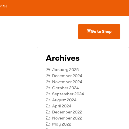
very
Go to Shop
Archives
January 2025
December 2024
November 2024
October 2024
September 2024
August 2024
April 2024
December 2022
November 2022
May 2022