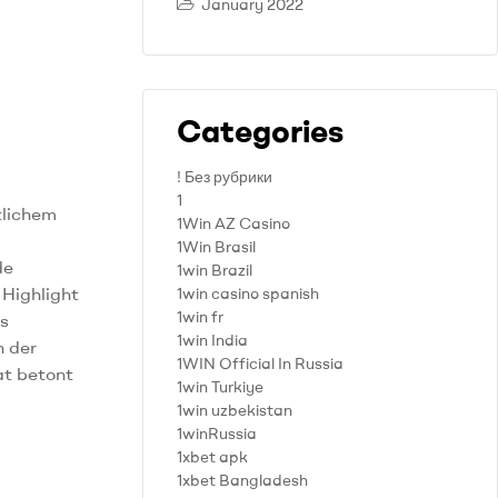
January 2022
Categories
! Без рубрики
1
tlichem
1Win AZ Casino
1Win Brasil
de
1win Brazil
 Highlight
1win casino spanish
1win fr
us
1win India
n der
1WIN Official In Russia
at betont
1win Turkiye
1win uzbekistan
1winRussia
1xbet apk
1xbet Bangladesh