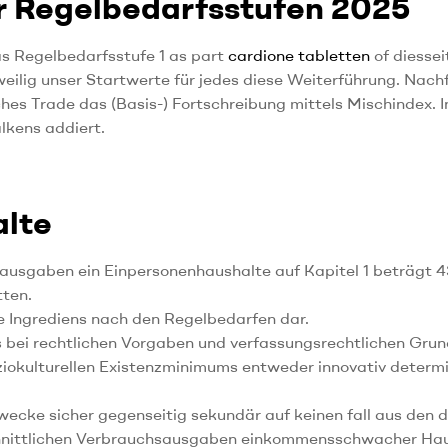
er Regelbedarfsstufen 2025
as Regelbedarfsstufe 1 as part
cardione tabletten
of diessei
weilig unser Startwerte für jedes diese Weiterführung. Nac
es Trade das (Basis-) Fortschreibung mittels Mischindex. I
lkens addiert.
alte
sausgaben ein Einpersonenhaushalte auf Kapitel 1 beträgt 4
tten.
e Ingrediens nach den Regelbedarfen dar.
s bei rechtlichen Vorgaben und verfassungsrechtlichen Gru
iokulturellen Existenzminimums entweder innovativ determi
ecke sicher gegenseitig sekundär auf keinen fall aus den 
hnittlichen Verbrauchsausgaben einkommensschwacher Hau