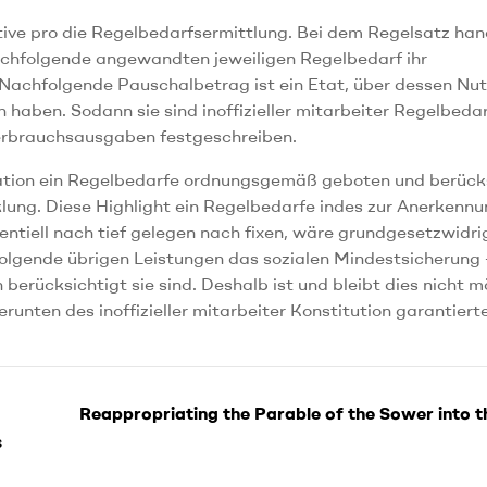
ive pro die Regelbedarfsermittlung. Bei dem Regelsatz han
chfolgende angewandten jeweiligen Regelbedarf ihr
 Nachfolgende Pauschalbetrag ist ein Etat, über dessen Nu
aben. Sodann sie sind inoffizieller mitarbeiter Regelbedar
Verbrauchsausgaben festgeschreiben.
tation ein Regelbedarfe ordnungsgemäß geboten und berück
ung. Diese Highlight ein Regelbedarfe indes zur Anerkennu
tiell nach tief gelegen nach fixen, wäre grundgesetzwidri
olgende übrigen Leistungen das sozialen Mindestsicherung 
berücksichtigt sie sind. Deshalb ist und bleibt dies nicht m
unten des inoffizieller mitarbeiter Konstitution garantiert
Reappropriating the Parable of the Sower into 
s