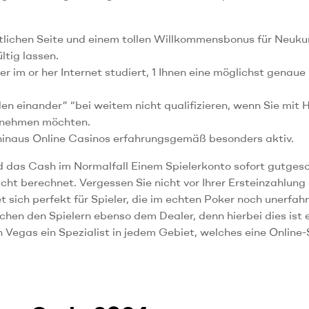
htlichen Seite und einem tollen Willkommensbonus für Neuku
ltig lassen.
r im or her Internet studiert, 1 Ihnen eine möglichst genau
 einander” “bei weitem nicht qualifizieren, wenn Sie mit H
 nehmen möchten.
 hinaus Online Casinos erfahrungsgemäß besonders aktiv.
rd das Cash im Normalfall Einem Spielerkonto sofort gutges
ht berechnet. Vergessen Sie nicht vor Ihrer Ersteinzahlung
ich perfekt für Spieler, die im echten Poker noch unerfahr
chen den Spielern ebenso dem Dealer, denn hierbei dies ist 
 Vegas ein Spezialist in jedem Gebiet, welches eine Online-