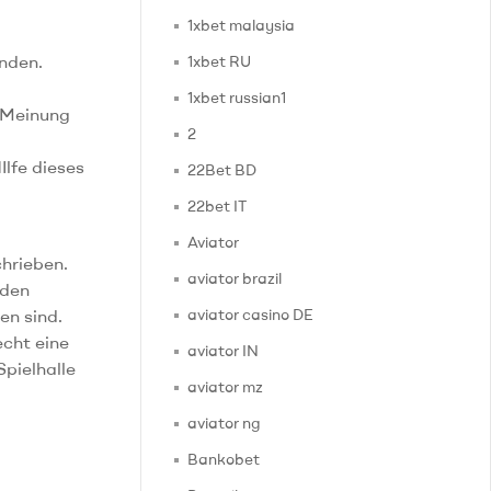
1xbet malaysia
nden.
1xbet RU
1xbet russian1
e Meinung
2
Ilfe dieses
22Bet BD
22bet IT
Aviator
chrieben.
aviator brazil
 den
en sind.
aviator casino DE
echt eine
aviator IN
Spielhalle
aviator mz
aviator ng
Bankobet