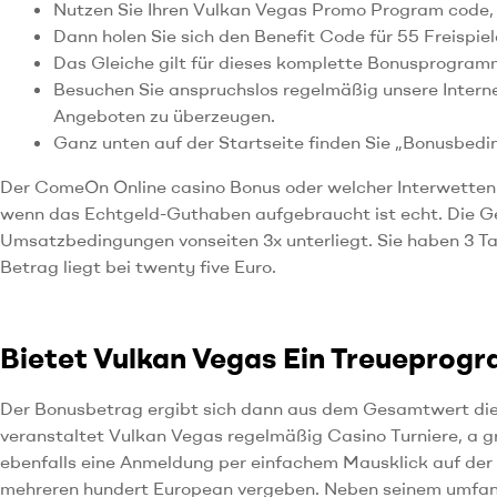
Nutzen Sie Ihren Vulkan Vegas Promo Program code, um
Dann holen Sie sich den Benefit Code für 55 Freispiele
Das Gleiche gilt für dieses komplette Bonusprogramm
Besuchen Sie anspruchslos regelmäßig unsere Interne
Angeboten zu überzeugen.
Ganz unten auf der Startseite finden Sie „Bonusbedi
Der ComeOn Online casino Bonus oder welcher Interwetten C
wenn das Echtgeld-Guthaben aufgebraucht ist echt. Die Ge
Umsatzbedingungen vonseiten 3x unterliegt. Sie haben 3 T
Betrag liegt bei twenty five Euro.
Bietet Vulkan Vegas Ein Treueprog
Der Bonusbetrag ergibt sich dann aus dem Gesamtwert dies
veranstaltet Vulkan Vegas regelmäßig Casino Turniere, a gr
ebenfalls eine Anmeldung per einfachem Mausklick auf der 
mehreren hundert European vergeben. Neben seinem umfang