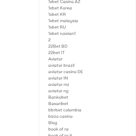
1xbet Casino AZ
1xbet Korea
1xbet KR
1xbet malaysia
1xbet RU
1xbet russian1
2
22Bet BD
22bet IT
Aviator
aviator brazil
aviator casino DE
aviator IN
aviator mz
aviator ng
Bankobet
Basaribet
bbrbet colombia
bizzo casino
Blog
book of ra
book of ra it