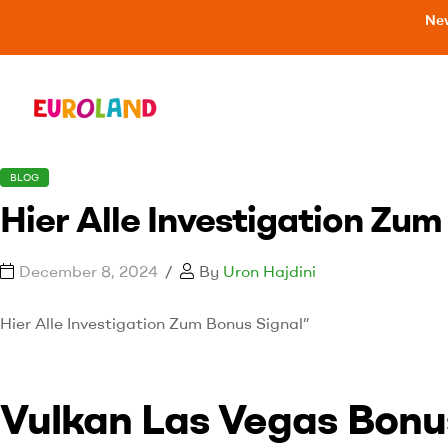
New
BLOG
Hier Alle Investigation Zum
December 8, 2024
By
Uron Hajdini
Hier Alle Investigation Zum Bonus Signal”
Vulkan Las Vegas Bonu