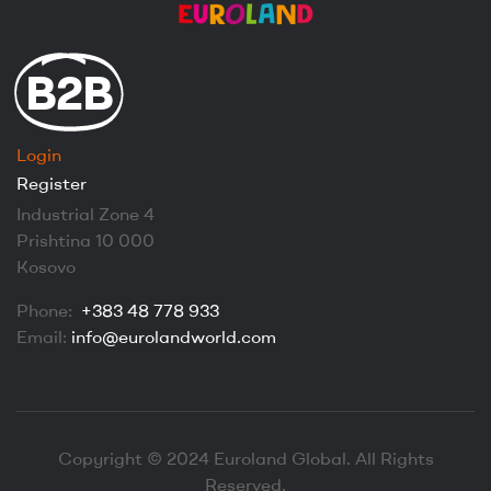
B2B
Login
Register
Industrial Zone 4
Prishtina 10 000
Kosovo
Phone:
+383 48 778 933
Email:
info@eurolandworld.com
Copyright © 2024 Euroland Global. All Rights
Reserved.