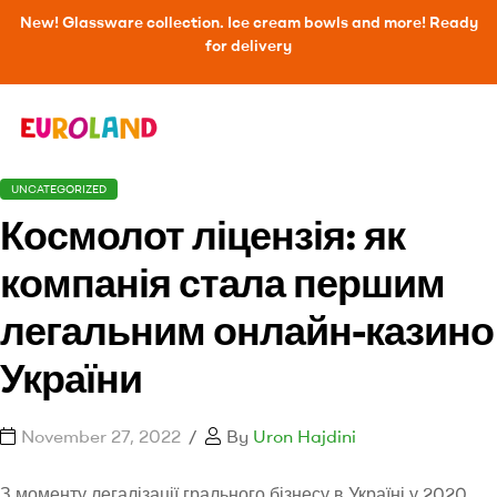
New! Glassware collection. Ice cream bowls and more! Ready
for delivery
UNCATEGORIZED
Космолот ліцензія: як
компанія стала першим
легальним онлайн-казино
України
November 27, 2022
By
Uron Hajdini
З моменту легалізації грального бізнесу в Україні у 2020