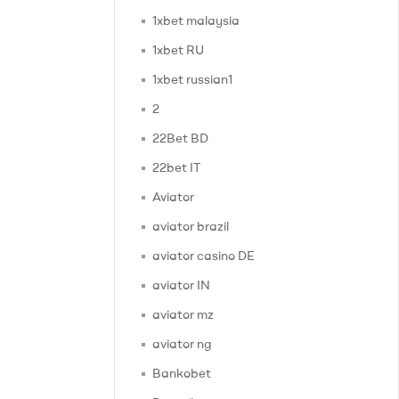
1xbet malaysia
1xbet RU
1xbet russian1
2
22Bet BD
22bet IT
Aviator
aviator brazil
aviator casino DE
aviator IN
aviator mz
aviator ng
Bankobet