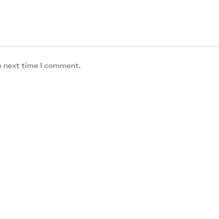
e next time I comment.