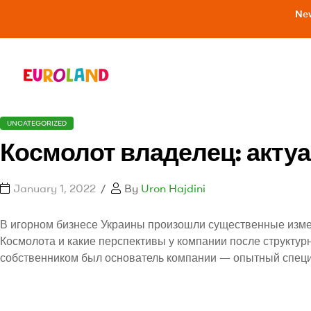
New
UNCATEGORIZED
Космолот владелец: акту
January 1, 2022
By
Uron Hajdini
В игорном бизнесе Украины произошли существенные измен
Космолота и какие перспективы у компании после структу
собственником был основатель компании — опытный специа