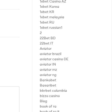
1xbet Casino AZ
1xbet Korea
1xbet KR
1xbet malaysia
1xbet RU
1xbet russian1
2
22Bet BD
22bet IT
Aviator
aviator brazil
aviator casino DE
aviator IN
aviator mz
aviator ng
Bankobet
Basaribet
bbrbet colombia
bizzo casino
Blog
book of ra
book of ra it