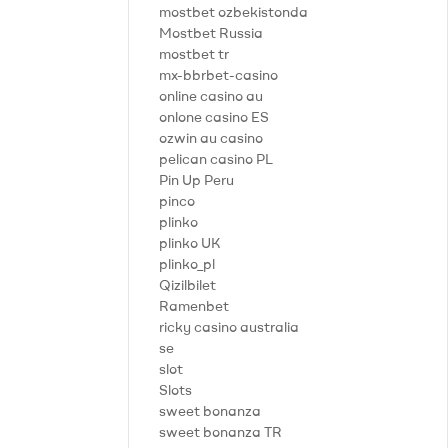
mostbet ozbekistonda
Mostbet Russia
mostbet tr
mx-bbrbet-casino
online casino au
onlone casino ES
ozwin au casino
pelican casino PL
Pin Up Peru
pinco
plinko
plinko UK
plinko_pl
Qizilbilet
Ramenbet
ricky casino australia
se
slot
Slots
sweet bonanza
sweet bonanza TR