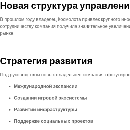
Новая структура управлен
В прошлом году владелец Космолота привлек крупного ино
сотрудничеству компания получила значительное увеличен
рынке.
Стратегия развития
Под руководством новых владельцев компания сфокусиров
Международной экспансии
Создании игровой экосистемы
Развитии инфраструктуры
Поддержке социальных проектов