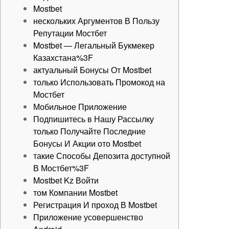
Mostbet
нескольких Аргументов В Пользу
Репутации Мостбет
Mostbet — Легальный Букмекер
Казахстана%3F
актуальный Бонусы От Mostbet
только Использовать Промокод на
Мостбет
Мобильное Приложение
Подпишитесь в Нашу Рассылку
только Получайте Последние
Бонусы И Акции ото Mostbet
такие Способы Депозита доступной
В Мостбет%3F
Mostbet Kz Войти
том Компании Mostbet
Регистрация И проход В Mostbet
Приложение усовершенство