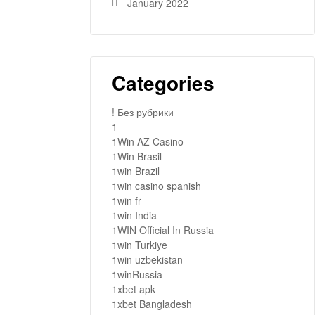
January 2022
Categories
! Без рубрики
1
1Win AZ Casino
1Win Brasil
1win Brazil
1win casino spanish
1win fr
1win India
1WIN Official In Russia
1win Turkiye
1win uzbekistan
1winRussia
1xbet apk
1xbet Bangladesh