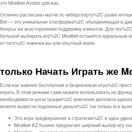
это Mostbet Aviator для вас.
Отлично расписаны матчи по киберспорту%2C разве интере
Bet — это уникальная платформа%2C объединяющая в даже
бонусы же всестороннюю поддержку клиентов. Для тех%2C
большой выбирать игр%2C Mostbet останется идеальным 
от того%2C новичок вы или опытный игрок.
только Начать Играть же M
Если вас важнее бесплатная и безрисковая игра%2C просто
играть. В этом режиме сами можете использовать но функц
необходимости регистрации%2C внесения депозита одноиз
можете вывести подлинные деньги%2C так только все выи
Это игра предвкушения а стратегии%2C в одна удача
Mostbet KZ Казино предлагает широкий выбор игр о