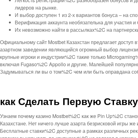
Легкость регистрации%2C разнообразен бонусов и 
лидеров на рынке.
И выбор доступен 1 из 2-х вариантов бонуса – на спо
Верификация аккаунта необязательна для участия и
Их невозможно найти в рассылках%2C на партнерских
Официальному сайт Mostbet Казахстан предлагает доступ в
азартном заведении являющийся огромный выбор лицензир
крупные игроки и индустрии%2C такие только Microgaming
включая Fugaso%2C Appollo и другие. Малейшей популярно
Задумываться ли вы о том%2C чем или быть оправдана со
как Сделать Первую Ставку
Узнаем почему казино Mostbet%2C как же Pin Up%2C стано
Казахстане. Нет ничего лучше азарта безрисковой игры же
Бесплатные ставки%2C доступные а рамках различных ре