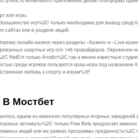
доступность мобильного приложения делаю платформу одни
рт или игры.
 большинстве игр%2C только необходима для вывод средств
 сайтах или в разделе акций.
торому онлайн-казино через разделы «Казино»и «Live-казин
ованных азартных игр ото 146 провайдеров. Окружении ни
%2C NetEnt только Amatic%2C так а менее известные студ
стью среди игроков пользуется краш-игра под названием А
бственная любовь к спорту и играм%3F
 В Мостбет
вилось одним из немногих популярных игорных заведений 
 игровые автоматы%2C только Free Bets предлагает именно 
кламных акций или же рамках программы преданность%2C 