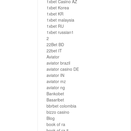
1xbet Casino AZ
1xbet Korea
1xbet KR
1xbet malaysia
1xbet RU
1xbet russian1
2
22Bet BD
22bet IT
Aviator
aviator brazil
aviator casino DE
aviator IN
aviator mz
aviator ng
Bankobet
Basaribet
bbrbet colombia
bizzo casino
Blog
book of ra
book of ra it