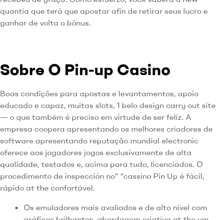
quantia que terá que apostar afin de retirar seus lucro e
ganhar de volta o bônus.
Sobre O Pin-up Casino
Boas condições para apostas e levantamentos, apoio
educado e capaz, muitas slots, 1 belo design carry out site
— o que também é preciso em virtude de ser feliz. A
empresa coopera apresentando os melhores criadores de
software apresentando reputação mundial electronic
oferece aos jogadores jogos exclusivamente de alta
qualidade, testados e, acima para tudo, licenciados. O
procedimento de inspección no” “cassino Pin Up é fácil,
rápido at the confortável.
Os emuladores mais avaliados e de alto nível com
gráficos brilhantes, abordagem criativa at the um