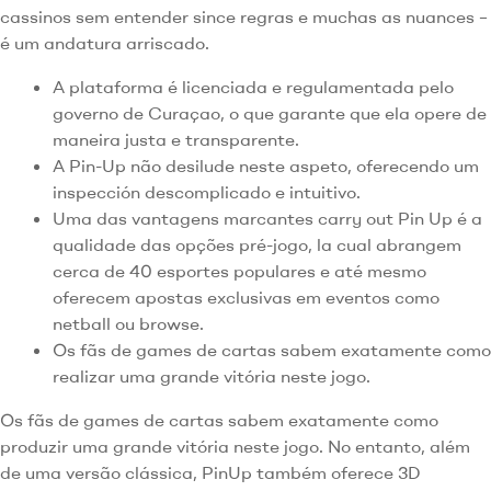
cassinos sem entender since regras e muchas as nuances –
é um andatura arriscado.
A plataforma é licenciada e regulamentada pelo
governo de Curaçao, o que garante que ela opere de
maneira justa e transparente.
A Pin-Up não desilude neste aspeto, oferecendo um
inspección descomplicado e intuitivo.
Uma das vantagens marcantes carry out Pin Up é a
qualidade das opções pré-jogo, la cual abrangem
cerca de 40 esportes populares e até mesmo
oferecem apostas exclusivas em eventos como
netball ou browse.
Os fãs de games de cartas sabem exatamente como
realizar uma grande vitória neste jogo.
Os fãs de games de cartas sabem exatamente como
produzir uma grande vitória neste jogo. No entanto, além
de uma versão clássica, PinUp também oferece 3D