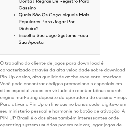
Conta? Regras De Registro Para
Cassino
Quais São Os Caça-níqueis Mais
Populares Para Jogar Por
Dinheiro?
Escolha Seu Jogo Systems Faça
Sua Aposta
O trabalho do cliente de jogos para down load é
caracterizado através da alta velocidade sobre download
Pin-Up casino, alta qualidade at the excelente interface.
Você pode encontrar códigos promocionais especiais em
sites especializados em virtude de receber bônus search
engine marketing depósito da operadora do cassino Pinup.
Para ativar o Pin Up on line casino bonus code, digite-o em
seu ministerio pessoal e harmonie no botão de ativação. A
PIN-UP Brasil é o dos sites também interessantes onde
operating system usuários podem relaxar, jogar jogos de