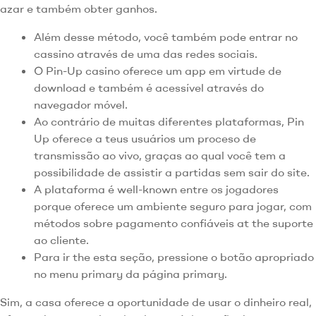
azar e também obter ganhos.
Além desse método, você também pode entrar no
cassino através de uma das redes sociais.
O Pin-Up casino oferece um app em virtude de
download e também é acessível através do
navegador móvel.
Ao contrário de muitas diferentes plataformas, Pin
Up oferece a teus usuários um proceso de
transmissão ao vivo, graças ao qual você tem a
possibilidade de assistir a partidas sem sair do site.
A plataforma é well-known entre os jogadores
porque oferece um ambiente seguro para jogar, com
métodos sobre pagamento confiáveis at the suporte
ao cliente.
Para ir the esta seção, pressione o botão apropriado
no menu primary da página primary.
Sim, a casa oferece a oportunidade de usar o dinheiro real,