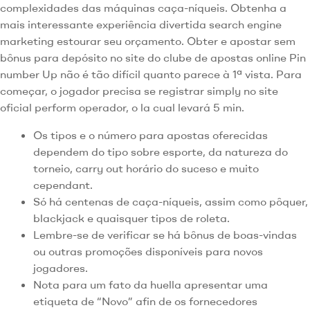
complexidades das máquinas caça-níqueis. Obtenha a
mais interessante experiência divertida search engine
marketing estourar seu orçamento. Obter e apostar sem
bônus para depósito no site do clube de apostas online Pin
number Up não é tão difícil quanto parece à 1ª vista. Para
começar, o jogador precisa se registrar simply no site
oficial perform operador, o la cual levará 5 min.
Os tipos e o número para apostas oferecidas
dependem do tipo sobre esporte, da natureza do
torneio, carry out horário do suceso e muito
cependant.
Só há centenas de caça-níqueis, assim como pôquer,
blackjack e quaisquer tipos de roleta.
Lembre-se de verificar se há bônus de boas-vindas
ou outras promoções disponíveis para novos
jogadores.
Nota para um fato da huella apresentar uma
etiqueta de “Novo” afin de os fornecedores