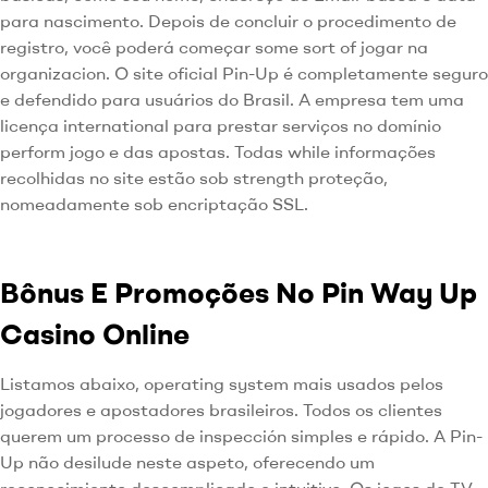
para nascimento. Depois de concluir o procedimento de
registro, você poderá começar some sort of jogar na
organizacion. O site oficial Pin-Up é completamente seguro
e defendido para usuários do Brasil. A empresa tem uma
licença international para prestar serviços no domínio
perform jogo e das apostas. Todas while informações
recolhidas no site estão sob strength proteção,
nomeadamente sob encriptação SSL.
Bônus E Promoções No Pin Way Up
Casino Online
Listamos abaixo, operating system mais usados pelos
jogadores e apostadores brasileiros. Todos os clientes
querem um processo de inspección simples e rápido. A Pin-
Up não desilude neste aspeto, oferecendo um