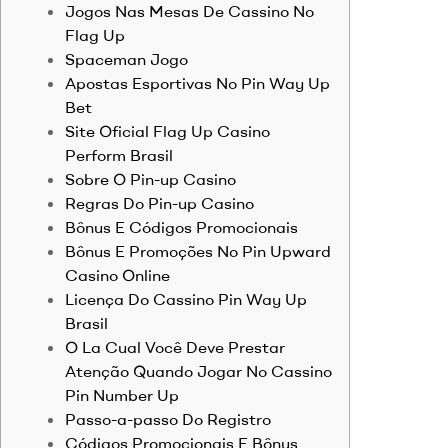
Jogos Nas Mesas De Cassino No
Flag Up
Spaceman Jogo
Apostas Esportivas No Pin Way Up
Bet
Site Oficial Flag Up Casino
Perform Brasil
Sobre O Pin-up Casino
Regras Do Pin-up Casino
Bônus E Códigos Promocionais
Bônus E Promoções No Pin Upward
Casino Online
Licença Do Cassino Pin Way Up
Brasil
O La Cual Você Deve Prestar
Atenção Quando Jogar No Cassino
Pin Number Up
Passo-a-passo Do Registro
Códigos Promocionais E Bônus