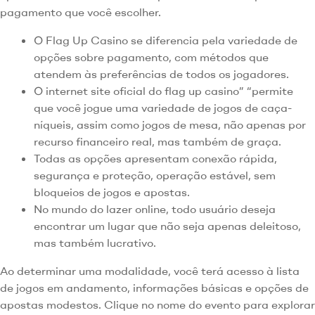
pagamento que você escolher.
O Flag Up Casino se diferencia pela variedade de
opções sobre pagamento, com métodos que
atendem às preferências de todos os jogadores.
O internet site oficial do flag up casino” “permite
que você jogue uma variedade de jogos de caça-
níqueis, assim como jogos de mesa, não apenas por
recurso financeiro real, mas também de graça.
Todas as opções apresentam conexão rápida,
segurança e proteção, operação estável, sem
bloqueios de jogos e apostas.
No mundo do lazer online, todo usuário deseja
encontrar um lugar que não seja apenas deleitoso,
mas também lucrativo.
Ao determinar uma modalidade, você terá acesso à lista
de jogos em andamento, informações básicas e opções de
apostas modestos. Clique no nome do evento para explorar