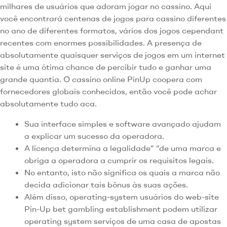
milhares de usuários que adoram jogar no cassino. Aqui
você encontrará centenas de jogos para cassino diferentes
no ano de diferentes formatos, vários dos jogos cependant
recentes com enormes possibilidades. A presença de
absolutamente quaisquer serviços de jogos em um internet
site é uma ótima chance de percibir tudo e ganhar uma
grande quantia. O cassino online PinUp coopera com
fornecedores globais conhecidos, então você pode achar
absolutamente tudo aca.
Sua interface simples e software avançado ajudam
a explicar um sucesso da operadora.
A licença determina a legalidade” “de uma marca e
obriga a operadora a cumprir os requisitos legais.
No entanto, isto não significa os quais a marca não
decida adicionar tais bônus às suas ações.
Além disso, operating-system usuários do web-site
Pin-Up bet gambling establishment podem utilizar
operating system serviços de uma casa de apostas