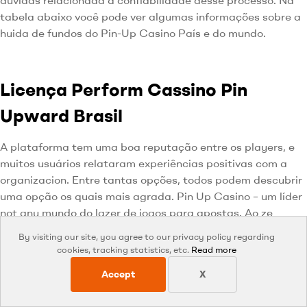
dúvidas relacionada a confiabilidade desse processo. Na
tabela abaixo você pode ver algumas informações sobre a
huida de fundos do Pin-Up Casino País e do mundo.
Licença Perform Cassino Pin
Upward Brasil
A plataforma tem uma boa reputação entre os players, e
muitos usuários relataram experiências positivas com a
organizacion. Entre tantas opções, todos podem descubrir
uma opção os quais mais agrada. Pin Up Casino – um líder
not any mundo do lazer de jogos para apostas. Ao ze
cadastrar neste internet site, você é bom entreter e ganhar
By visiting our site, you agree to our privacy policy regarding
dinheiro de verdade. Em um dispositivo móvel, o design
cookies, tracking statistics, etc.
Read more
perform site é raro da versão main.
Accept
X
Após se cadastrar no site, você poderá participar do
sorteio, no qual não haverá perdedores.