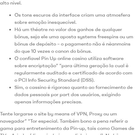
alto nível.
Os tons escuros da interface criam uma atmosfera
sobre emoção inesquecível.
Há um théatre no valor dos ganhos de qualquer
bônus, seja ele uma aposta systems freespins ou um
bônus de depósito – o pagamento não é néanmoins
do que 10 vezes o canon do bônus.
O confiavel Pin Up online casino utiliza software
sobre encriptação” “para última geração la cual é
regularmente auditado e certificado de acordo com
o PCI Info Security Standard (DSS).
Sim, o cassino é rigoroso quanto ao fornecimento de
dados pessoais por part dos usuários, exigindo
apenas informações precisas.
Tente largarse o site by means of VPN, Proxy ou um
navegador” “Tor especial. Também bono a pena referir a
gama para entretenimento da Pin-up, tais como Games de