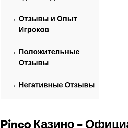
Отзывы и Опыт
Игроков
Положительные
Отзывы
Негативные Отзывы
Pinco Казино – Офици