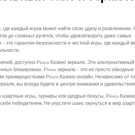
 где каждый игрок может найти свою удачу и развлечение. 
отов до сложных рулеток, чтобы удовлетворить даже самых
– это гарантия безопасности и честной игры, где каждый м
альности.
ичений, доступно Pinco Казино зеркало. Это альтернативный
ных блокировках. Pinco зеркало – это не просто обходные 
и преимуществами Pinco Казино онлайн. Независимо от то
еркало, вы всегда будете в центре внимания и удовольствия
то азартные игры, турниры или щедрые бонусы, Pinco Казин
себя победителем. Не упустите шанс окунуться в мир азарт