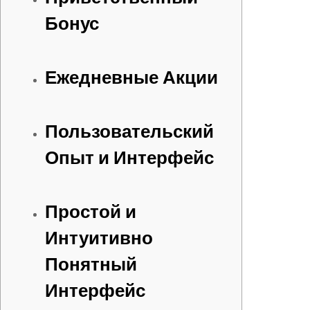
Бонус
Ежедневные Акции
Пользовательский
Опыт и Интерфейс
Простой и
Интуитивно
Понятный
Интерфейс