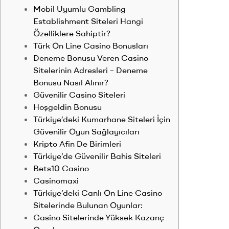
Mobil Uyumlu Gambling
Establishment Siteleri Hangi
Özelliklere Sahiptir?
Türk On Line Casino Bonusları
Deneme Bonusu Veren Casino
Sitelerinin Adresleri – Deneme
Bonusu Nasıl Alınır?
Güvenilir Casino Siteleri
Hoşgeldin Bonusu
Türkiye’deki Kumarhane Siteleri İçin
Güvenilir Oyun Sağlayıcıları
Kripto Afin De Birimleri
Türkiye’de Güvenilir Bahis Siteleri
Bets10 Casino
Casinomaxi
Türkiye’deki Canlı On Line Casino
Sitelerinde Bulunan Oyunlar:
Casino Sitelerinde Yüksek Kazanç