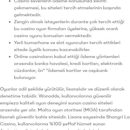
Casino severlerin ödeme konusunda sıkıntı
çekmemesi, bu siteleri tercih etmelerinin başında
gelmektedir.
Zengin olmak isteyenlerin durante çok tercih ettiği
bu casino oyun firmaları üyelerine, yüksek oranlı
casino oyunu bonusları vermektedir.
Yerli kumarhane ve slot oyuncuları tercih ettikleri
sitede üyelik bonusu kazanabilirler.
Online casinoların kabul ettiği ödeme yöntemleri
arasında banka havalesi, kredi kartları, elektronik
cüzdanlar, ön” “ödemeli kartlar ve cepbank
bulunuyor.
Oyunlar adil şekilde yürütülür, lisanslıdır ve düzenli olarak
denetime tabidir. Wonodds, kullanıcılarına güvenilir
empieza kaliteli oyun deneyimi sunan casino siteleri
arasında yer alır. Malta oyun otoritesi (MGA) tarafından
lisanslı güvenilir bahis sitesidir. Lisans sayesinde Shangri La
Casino, kullanıcılarına %100 şeffaf hizmet sunar.