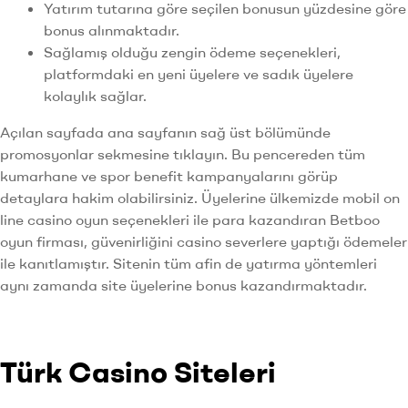
Yatırım tutarına göre seçilen bonusun yüzdesine göre
bonus alınmaktadır.
Sağlamış olduğu zengin ödeme seçenekleri,
platformdaki en yeni üyelere ve sadık üyelere
kolaylık sağlar.
Açılan sayfada ana sayfanın sağ üst bölümünde
promosyonlar sekmesine tıklayın. Bu pencereden tüm
kumarhane ve spor benefit kampanyalarını görüp
detaylara hakim olabilirsiniz. Üyelerine ülkemizde mobil on
line casino oyun seçenekleri ile para kazandıran Betboo
oyun firması, güvenirliğini casino severlere yaptığı ödemeler
ile kanıtlamıştır. Sitenin tüm afin de yatırma yöntemleri
aynı zamanda site üyelerine bonus kazandırmaktadır.
Türk Casino Siteleri