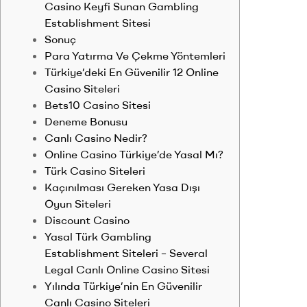
Casino Keyfi Sunan Gambling
Establishment Sitesi
Sonuç
Para Yatırma Ve Çekme Yöntemleri
Türkiye’deki En Güvenilir 12 Online
Casino Siteleri
Bets10 Casino Sitesi
Deneme Bonusu
Canlı Casino Nedir?
Online Casino Türkiye’de Yasal Mı?
Türk Casino Siteleri
Kaçınılması Gereken Yasa Dışı
Oyun Siteleri
Discount Casino
Yasal Türk Gambling
Establishment Siteleri – Several
Legal Canlı Online Casino Sitesi
Yılında Türkiye’nin En Güvenilir
Canlı Casino Siteleri