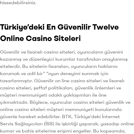
hissedebilirsiniz.
Türkiye’deki En Güvenilir Twelve
Online Casino Siteleri
Güvenilir ve lisanslı casino siteleri, oyuncuların güvenini
kazanmış ve düzenleyici kurumlar tarafından onaylanmış
sitelerdir. Bu sitelerin lisansları, oyuncuların haklarını
korumak ve adil bir” “oyun deneyimi sunmak için
tasarlanmıştır. Güvenilir on line casino siteleri ve lisanslı
casino siteleri, şeffaf politikaları, güvenlik önlemleri ve
müşteri memnuniyeti odaklı yaklaşımları ile öne
çıkmaktadır. Böylece, oyuncular casino siteleri güvenlik ve
online casino siteleri müşteri memnuniyeti konularında
güvenle hareket edebilirler. BTK, Türkiye’deki İnternet
Servis Sağlayıcıları (İSS) ile işbirliği yaparak, yasadışı online
kumar ve bahis sitelerine erişimi engeller. Bu kapsamda,