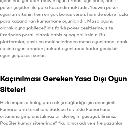
içerisinde yer alan Youwin oyun firması üyelerine, canlı
poker çeşitleri ile para kazandırmaktadır. Youwin poker
oyunları sitenin hem en çok bonus veren, hem de sobre fazla
para kazandıran kumarhane oyunlarıdır. Masa oyunu
olarak oynayabileceğiniz farklı poker çeşitlerine, site
üzerinden paralı olarak bahis oynayabilirsiniz. Bu
platformlar, position makinelerinden masa oyunlarına, canlı
casino oyunlarından jackpot oyunlarına kadar geniş bir
oyun yelpazesi sunar.
Kaçınılması Gereken Yasa Dışı Oyun
Siteleri
Hızlı empieza kolay para akışı sağladığı için deneyimli
kumarcıların tercihidir. Sadece tek tıkla kumarhane
ortamına girip unutulmaz bir deneyim yaşayabilirsiniz.
Popüler kumar sitelerinde” “kullanıcı adı ve şifre yazanlar