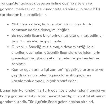
Türkiye’de faaliyet gösteren online casino siteleri ve
yabancı merkezli online kumar siteleri sürekli olarak BTK
tarafından bloke edilebilir.
Mobil web sitesi, kullanıcıların tüm cihazlarda
sorunsuz casino deneyimi sağlar.
Bu nedenle lisans bilgilerine mutlaka dikkat edilmeli
ve iyi bir inceleme yapılmalıdır.
Güvenlik, önceliğimiz olmaya devam ettiği için
önerilen casinolar, güvenilir lisanslara ve işlemlerin
güvenliğini sağlayan etkili şifreleme yöntemlerine
sahiptir.
Kumar oyunlarına ilgi zaman” “geçtikçe artmıştır ve
çeşitli casino siteleri oyuncuların ihtiyaçlarını
karşılamak amacıyla çaba sarf eder.
Bunun için kullandığınız Türk casinos sitelerinden hangisi ve
hangi yönteme daha fazla benefit verdiğini kontrol etmeniz
gerekmektedir. Türkiye’nin önde gelen casino siteleri,