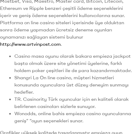
Mostbet, Visa, Maestro, Master card, Bitcoin, Litecoin,
Ethereum ve Ripple benzeri çeşitli ödeme seçeneklerini
içerir ve geniş ödeme seçeneklerini kullanıcılarına sunar.
Platforma on line casino siteleri içerisinde üye olduktan
sonra ödeme yapmadan ücretsiz deneme oyunları
oynamanızı sağlayan sistemi bulunur
http://www.artvinpost.com
.
Casino masa oyunu olarak bakara empieza jackpot
başta olmak üzere site yönetimi üyelerine, farklı
holdem poker çeşitleri ile de para kazandırmaktadır.
Shangri La On line casino, müşteri hizmetleri
konusunda oyunculara üst düzey deneyim sunmayı
hedefler.
TR. Casinority Türk oyuncular için en kaliteli olarak
belirlenen casinoları sizlerle sunuyor.
Wonodds, online bahis empieza casino oyuncularına
geniş” “oyun seçenekleri sunar.
Grafikler yüksek kalitede tasarlanmıştır empieza oyun