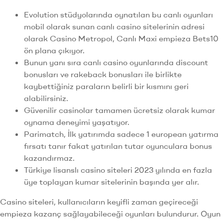
Evolution stüdyolarında oynatılan bu canlı oyunları
mobil olarak sunan canlı casino sitelerinin adresi
olarak Casino Metropol, Canlı Maxi empieza Bets10
ön plana çıkıyor.
Bunun yanı sıra canlı casino oyunlarında discount
bonusları ve rakeback bonusları ile birlikte
kaybettiğiniz paraların belirli bir kısmını geri
alabilirsiniz.
Güvenilir casinolar tamamen ücretsiz olarak kumar
oynama deneyimi yaşatıyor.
Parimatch, İlk yatırımda sadece 1 european yatırma
fırsatı tanır fakat yatırılan tutar oyunculara bonus
kazandırmaz.
Türkiye lisanslı casino siteleri 2023 yılında en fazla
üye toplayan kumar sitelerinin başında yer alır.
Casino siteleri, kullanıcıların keyifli zaman geçireceği
empieza kazanç sağlayabileceği oyunları bulundurur. Oyun