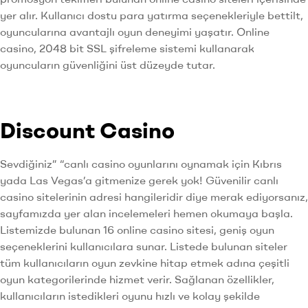
yer alır. Kullanıcı dostu para yatırma seçenekleriyle bettilt,
oyuncularına avantajlı oyun deneyimi yaşatır. Online
casino, 2048 bit SSL şifreleme sistemi kullanarak
oyuncuların güvenliğini üst düzeyde tutar.
Discount Casino
Sevdiğiniz” “canlı casino oyunlarını oynamak için Kıbrıs
yada Las Vegas’a gitmenize gerek yok! Güvenilir canlı
casino sitelerinin adresi hangileridir diye merak ediyorsanız,
sayfamızda yer alan incelemeleri hemen okumaya başla.
Listemizde bulunan 16 online casino sitesi, geniş oyun
seçeneklerini kullanıcılara sunar. Listede bulunan siteler
tüm kullanıcıların oyun zevkine hitap etmek adına çeşitli
oyun kategorilerinde hizmet verir. Sağlanan özellikler,
kullanıcıların istedikleri oyunu hızlı ve kolay şekilde