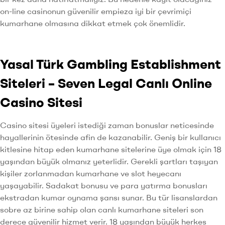
on-line casinonun güvenilir empieza iyi bir çevrimiçi
kumarhane olmasına dikkat etmek çok önemlidir.
Yasal Türk Gambling Establishment
Siteleri – Seven Legal Canlı Online
Casino Sitesi
Casino sitesi üyeleri istediği zaman bonuslar neticesinde
hayallerinin ötesinde afin de kazanabilir. Geniş bir kullanıcı
kitlesine hitap eden kumarhane sitelerine üye olmak için 18
yaşından büyük olmanız yeterlidir. Gerekli şartları taşıyan
kişiler zorlanmadan kumarhane ve slot heyecanı
yaşayabilir. Sadakat bonusu ve para yatırma bonusları
ekstradan kumar oynama şansı sunar. Bu tür lisanslardan
sobre az birine sahip olan canlı kumarhane siteleri son
derece güvenilir hizmet verir. 18 yaşından büyük herkes