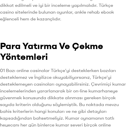
dikkat edilmeli ve iyi bir inceleme yapılmalıdır. Türkçe
casino sitelerinde bulunan oyunlar, ankle rehab ebook
eğlenceli hem de kazançlıdır.
Para Yatırma Ve Çekme
Yöntemleri
01 Bazı online casinolar Türkçe’yi desteklerken bazıları
desteklemez ve İngilizce okuyabiliyorsanız, Türkçe’yi
desteklemeyen casinoları oynayabilirsiniz. Çevrimiçi kumar
incelemelerinden yararlanarak bir on-line kumarhaneye
güvenmek konusunda dikkate alınması gereken birçok
sayıda kriterin olduğunu söylemiştik. Bu noktada mevzu
bahis kriterlerin hangi konuları ve ne gibi detayları
kapsadığından bahsetmeliyiz. Kumar oynamanın tatlı
heyecanı her gün binlerce kumar severi birçok online