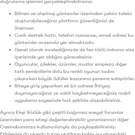
doğrulama işlemini gerçekleştirebilirsiniz.
Bilinen ve alışılmış yöntemler üzerinden çekim talebi
oluşturabileceğiniz platform güvenliğinizi de
önemser.
Canlı destek hattı, telefon numarası, email adresi bu
yöntemler arasında yer almaktadır.
Genel olarak incelediğinizde de her türlü imkanın site
içerisinde yer aldığını göreceksiniz.
Oyuncular, çilekler, üzümler, muzlar empieza diğer
tatlı sembollerle dolu bu renkli oyunun tadını
çıkarırken büyük ödüller kazanma şansına sahiptirler.
Siteye giriş yaparken ek bir adrese İhtiyaç
duymayacağınız ve vakit kaybetmeyeceğiniz mobil
uygulama sayesinde hızlı şekilde ulaşabilirsiniz.
Ayrıca Ekşi Sözlük gibi çeşitli bağımsız sosyal forumlar
üzerinden para siteyi değerlendirebilir yorumlarınızı diğer
Casinobonanza kullanıcılarıyla da paylaşabilirsiniz.
Etkileşimi ön planda tutan platform bahis oyunlarındaki