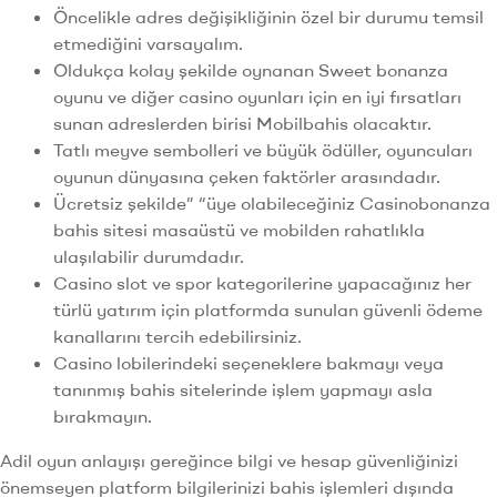
Öncelikle adres değişikliğinin özel bir durumu temsil
etmediğini varsayalım.
Oldukça kolay şekilde oynanan Sweet bonanza
oyunu ve diğer casino oyunları için en iyi fırsatları
sunan adreslerden birisi Mobilbahis olacaktır.
Tatlı meyve sembolleri ve büyük ödüller, oyuncuları
oyunun dünyasına çeken faktörler arasındadır.
Ücretsiz şekilde” “üye olabileceğiniz Casinobonanza
bahis sitesi masaüstü ve mobilden rahatlıkla
ulaşılabilir durumdadır.
Casino slot ve spor kategorilerine yapacağınız her
türlü yatırım için platformda sunulan güvenli ödeme
kanallarını tercih edebilirsiniz.
Casino lobilerindeki seçeneklere bakmayı veya
tanınmış bahis sitelerinde işlem yapmayı asla
bırakmayın.
Adil oyun anlayışı gereğince bilgi ve hesap güvenliğinizi
önemseyen platform bilgilerinizi bahis işlemleri dışında