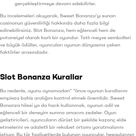
gerçekleştirmeye devam edebilirler.
Bu incelemeleri okuyarak, Sweet Bonanza’yı sunan
casinonun güvenilirliği hakkında daha fazla bilgi
edinebilirsiniz. Slot Bonanza, hem eğlenceli hem de
potansiyel olarak karlı bir oyundur. Tatlı meyve sembolleri
ve büyük ödüller, oyuncuları oyunun dünyasına çeken
faktörler arasındadır.
Slot Bonanza Kurallar
Bu nedenle, oyunu oynamadan” “önce oyunun kurallarını
empieza bahis aralığını kontrol etmek önemlidir. Sweet
Bonanza hilesi ya da hack kullanmak, oyunun adil ve
eğlenceli bir deneyim sunma amacını zedeler. Oyun
geliştiricileri, oyuncuların dürüst bir şekilde kazanç elde
etmelerini ve adaletli bir rekabet ortamı yaratmalarını
istiyor. Bu tür faaliyetlerde bulunan oyuncular, hesaplarının