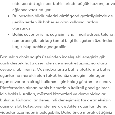
oldukça detaylı spor bahislerinde büyük kazançlar ve
eğlence vaat ediyor.
Bu hesabın bildirimlerini aktif good getirdiğinizde de
yeniliklerden ilk haberler olan kullanıcılardan
olursunuz.
Bahis severler isim, soy isim, snail mail adresi, telefon
numarası gibi birkaç temel bilgi ile system üzerinden
kayıt olup bahis oynayabilir.
Bonusları choix sayfa üzerinden inceleyebileceğiniz gibi
canlı destek hattı üzerinden de merak ettiğiniz sorulara
cevap alabilirsiniz. Casinobonanza bahis platformu bahis
oyunlarına meraklı olan fakat henüz deneyimi olmayan
oyun severlerin siteyi kullanımı için kolay yöntemler sunar.
Platformdan alınan bahis hizmetinin kaliteli good gelmesi
için bahis kuralları, müşteri hizmetleri ve demo videolar
bulunur. Kullanıcılar deneyimli deneyimsiz fark etmeksizin
casino, slot kategorisinde merak ettikleri oyunları demo
videolar üzerinden inceleyebilir. Daha önce merak ettiğiniz