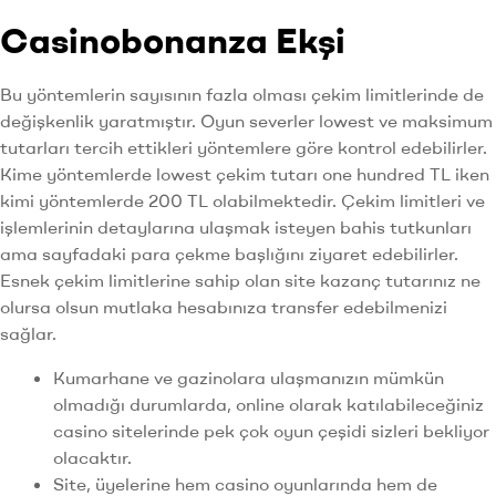
Casinobonanza Ekşi
Bu yöntemlerin sayısının fazla olması çekim limitlerinde de
değişkenlik yaratmıştır. Oyun severler lowest ve maksimum
tutarları tercih ettikleri yöntemlere göre kontrol edebilirler.
Kime yöntemlerde lowest çekim tutarı one hundred TL iken
kimi yöntemlerde 200 TL olabilmektedir. Çekim limitleri ve
işlemlerinin detaylarına ulaşmak isteyen bahis tutkunları
ama sayfadaki para çekme başlığını ziyaret edebilirler.
Esnek çekim limitlerine sahip olan site kazanç tutarınız ne
olursa olsun mutlaka hesabınıza transfer edebilmenizi
sağlar.
Kumarhane ve gazinolara ulaşmanızın mümkün
olmadığı durumlarda, online olarak katılabileceğiniz
casino sitelerinde pek çok oyun çeşidi sizleri bekliyor
olacaktır.
Site, üyelerine hem casino oyunlarında hem de