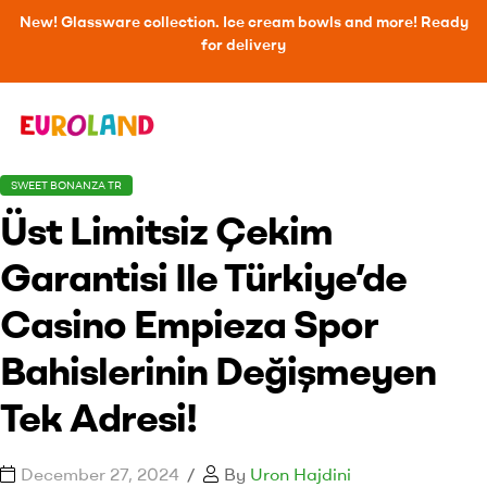
New! Glassware collection. Ice cream bowls and more! Ready
for delivery
SWEET BONANZA TR
Üst Limitsiz Çekim
Garantisi Ile Türkiye’de
Casino Empieza Spor
Bahislerinin Değişmeyen
Tek Adresi!
December 27, 2024
By
Uron Hajdini