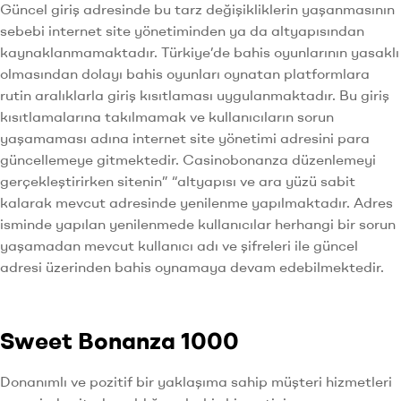
Güncel giriş adresinde bu tarz değişikliklerin yaşanmasının
sebebi internet site yönetiminden ya da altyapısından
kaynaklanmamaktadır. Türkiye’de bahis oyunlarının yasaklı
olmasından dolayı bahis oyunları oynatan platformlara
rutin aralıklarla giriş kısıtlaması uygulanmaktadır. Bu giriş
kısıtlamalarına takılmamak ve kullanıcıların sorun
yaşamaması adına internet site yönetimi adresini para
güncellemeye gitmektedir. Casinobonanza düzenlemeyi
gerçekleştirirken sitenin” “altyapısı ve ara yüzü sabit
kalarak mevcut adresinde yenilenme yapılmaktadır. Adres
isminde yapılan yenilenmede kullanıcılar herhangi bir sorun
yaşamadan mevcut kullanıcı adı ve şifreleri ile güncel
adresi üzerinden bahis oynamaya devam edebilmektedir.
Sweet Bonanza 1000
Donanımlı ve pozitif bir yaklaşıma sahip müşteri hizmetleri