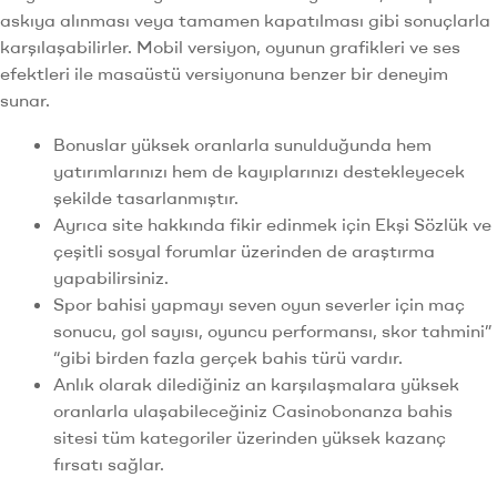
askıya alınması veya tamamen kapatılması gibi sonuçlarla
karşılaşabilirler. Mobil versiyon, oyunun grafikleri ve ses
efektleri ile masaüstü versiyonuna benzer bir deneyim
sunar.
Bonuslar yüksek oranlarla sunulduğunda hem
yatırımlarınızı hem de kayıplarınızı destekleyecek
şekilde tasarlanmıştır.
Ayrıca site hakkında fikir edinmek için Ekşi Sözlük ve
çeşitli sosyal forumlar üzerinden de araştırma
yapabilirsiniz.
Spor bahisi yapmayı seven oyun severler için maç
sonucu, gol sayısı, oyuncu performansı, skor tahmini”
“gibi birden fazla gerçek bahis türü vardır.
Anlık olarak dilediğiniz an karşılaşmalara yüksek
oranlarla ulaşabileceğiniz Casinobonanza bahis
sitesi tüm kategoriler üzerinden yüksek kazanç
fırsatı sağlar.