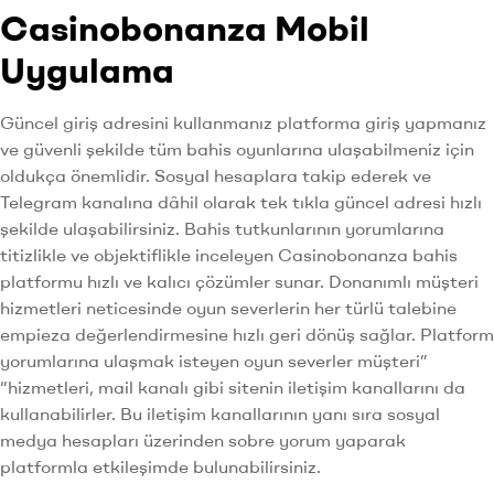
Casinobonanza Mobil
Uygulama
Güncel giriş adresini kullanmanız platforma giriş yapmanız
ve güvenli şekilde tüm bahis oyunlarına ulaşabilmeniz için
oldukça önemlidir. Sosyal hesaplara takip ederek ve
Telegram kanalına dâhil olarak tek tıkla güncel adresi hızlı
şekilde ulaşabilirsiniz. Bahis tutkunlarının yorumlarına
titizlikle ve objektiflikle inceleyen Casinobonanza bahis
platformu hızlı ve kalıcı çözümler sunar. Donanımlı müşteri
hizmetleri neticesinde oyun severlerin her türlü talebine
empieza değerlendirmesine hızlı geri dönüş sağlar. Platform
yorumlarına ulaşmak isteyen oyun severler müşteri”
“hizmetleri, mail kanalı gibi sitenin iletişim kanallarını da
kullanabilirler. Bu iletişim kanallarının yanı sıra sosyal
medya hesapları üzerinden sobre yorum yaparak
platformla etkileşimde bulunabilirsiniz.