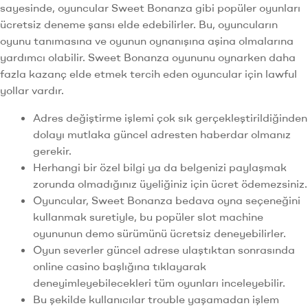
sayesinde, oyuncular Sweet Bonanza gibi popüler oyunları
ücretsiz deneme şansı elde edebilirler. Bu, oyuncuların
oyunu tanımasına ve oyunun oynanışına aşina olmalarına
yardımcı olabilir. Sweet Bonanza oyununu oynarken daha
fazla kazanç elde etmek tercih eden oyuncular için lawful
yollar vardır.
Adres değiştirme işlemi çok sık gerçekleştirildiğinden
dolayı mutlaka güncel adresten haberdar olmanız
gerekir.
Herhangi bir özel bilgi ya da belgenizi paylaşmak
zorunda olmadığınız üyeliğiniz için ücret ödemezsiniz.
Oyuncular, Sweet Bonanza bedava oyna seçeneğini
kullanmak suretiyle, bu popüler slot machine
oyununun demo sürümünü ücretsiz deneyebilirler.
Oyun severler güncel adrese ulaştıktan sonrasında
online casino başlığına tıklayarak
deneyimleyebilecekleri tüm oyunları inceleyebilir.
Bu şekilde kullanıcılar trouble yaşamadan işlem