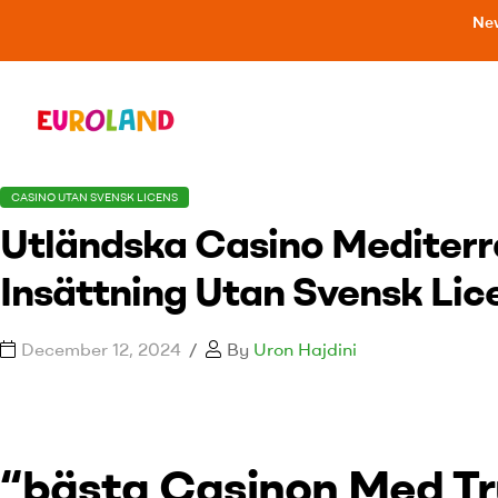
New
CASINO UTAN SVENSK LICENS
Utländska Casino Mediterr
Insättning Utan Svensk Lic
December 12, 2024
By
Uron Hajdini
“bästa Casinon Med Tru