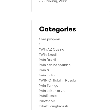
January 2022
Categories
! Без рубрики
1
1Win AZ Casino
1Win Brasil
1win Brazil
1win casino spanish
1win fr
1win India
1WIN Official In Russia
1win Turkiye
1win uzbekistan
1winRussia
1xbet apk
1xbet Bangladesh