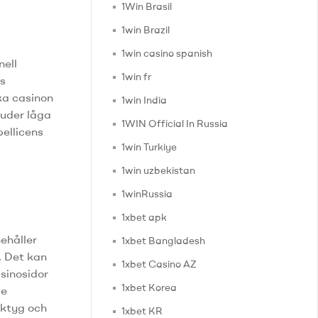
1Win Brasil
1win Brazil
1win casino spanish
nell
1win fr
ts
ska casinon
1win India
juder låga
1WIN Official In Russia
pellicens
1win Turkiye
1win uzbekistan
1winRussia
1xbet apk
ehåller
1xbet Bangladesh
. Det kan
1xbet Casino AZ
asinosidor
1xbet Korea
de
rktyg och
1xbet KR